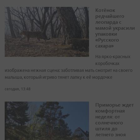
Котёнок
редчайшего
леопарда с
мамой украсили
упаковки
«Русского
сахара»
На ярко-красных
коробочках
изображена нежная сцена: заботливая мать смотрит на своего
малыша, который игриво тянет лапку к её мордочке
сегодня, 13:48
Приморье ждет
комфортная
неделя: от
солнечного
штиля до
летнего зноя