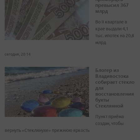
превысил 367
млрд
Во II квартале в
крае выдали 4,1
тыс. ипотек на 20,8
млрд
сегодня, 20:14
Блогер из
Владивостока
собирает стекло
для
восстановления
бухты
Стеклянной
Пункт приёма
создан, чтобы
вернуть «Стеклянухе» прежнюю яркость