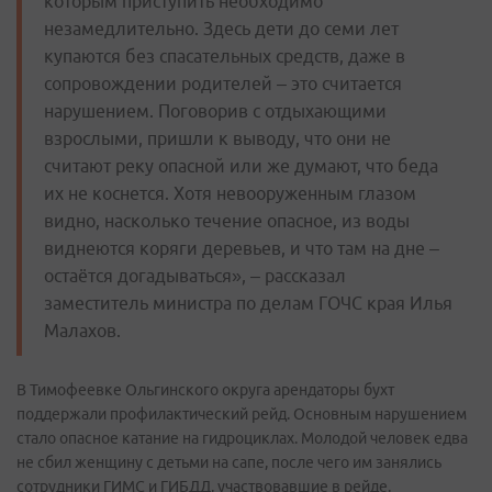
которым приступить необходимо
незамедлительно. Здесь дети до семи лет
купаются без спасательных средств, даже в
сопровождении родителей – это считается
нарушением. Поговорив с отдыхающими
взрослыми, пришли к выводу, что они не
считают реку опасной или же думают, что беда
их не коснется. Хотя невооруженным глазом
видно, насколько течение опасное, из воды
виднеются коряги деревьев, и что там на дне –
остаётся догадываться», – рассказал
заместитель министра по делам ГОЧС края Илья
Малахов.
В Тимофеевке Ольгинского округа арендаторы бухт
поддержали профилактический рейд. Основным нарушением
стало опасное катание на гидроциклах. Молодой человек едва
не сбил женщину с детьми на сапе, после чего им занялись
сотрудники ГИМС и ГИБДД, участвовавшие в рейде.