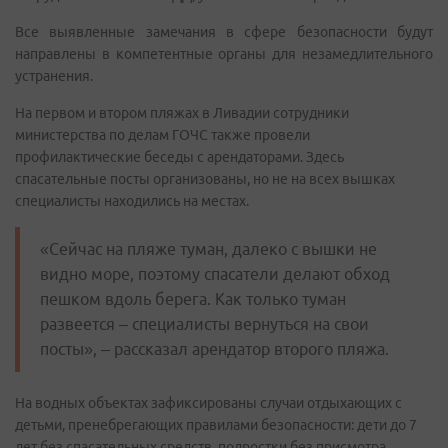
Все выявленные замечания в сфере безопасности будут
направлены в компетентные органы для незамедлительного
устранения.
На первом и втором пляжах в Ливадии сотрудники
министерства по делам ГОЧС также провели
профилактические беседы с арендаторами. Здесь
спасательные посты организованы, но не на всех вышках
специалисты находились на местах.
«Сейчас на пляже туман, далеко с вышки не
видно море, поэтому спасатели делают обход
пешком вдоль берега. Как только туман
развеется – специалисты вернуться на свои
посты», – рассказал арендатор второго пляжа.
На водных объектах зафиксированы случаи отдыхающих с
детьми, пренебрегающих правилами безопасности: дети до 7
лет без спасательных средств, подростки без присмотра.