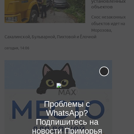
установленных
объектов
Снос незаконных
объектов идет на
Морозова,
Сахалинской, Бульварной, Пихтовой и Ёлочной
сегодня, 14:06
Проблемы с
WhatsApp?
Подпишитесь на
новости Приморья