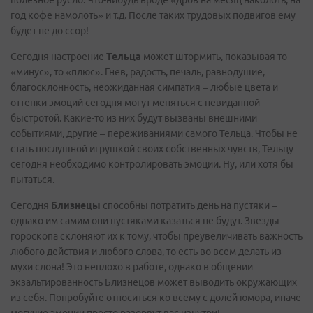
полезное русло. Что-нибудь вроде «дров на месяц наколоть, на
год кофе намолоть» и т.д. После таких трудовых подвигов ему
будет не до ссор!
Сегодня настроение
Тельца
может штормить, показывая то
«минус», то «плюс». Гнев, радость, печаль, равнодушие,
благосклонность, неожиданная симпатия – любые цвета и
оттенки эмоций сегодня могут меняться с невиданной
быстротой. Какие-то из них будут вызваны внешними
событиями, другие – переживаниями самого Тельца. Чтобы не
стать послушной игрушкой своих собственных чувств, Тельцу
сегодня необходимо контролировать эмоции. Ну, или хотя бы
пытаться.
Сегодня
Близнецы
способны потратить день на пустяки –
однако им самим они пустяками казаться не будут. Звезды
гороскопа склоняют их к тому, чтобы преувеличивать важность
любого действия и любого слова, то есть во всем делать из
мухи слона! Это неплохо в работе, однако в общении
экзальтированность Близнецов может выводить окружающих
из себя. Попробуйте относиться ко всему с долей юмора, иначе