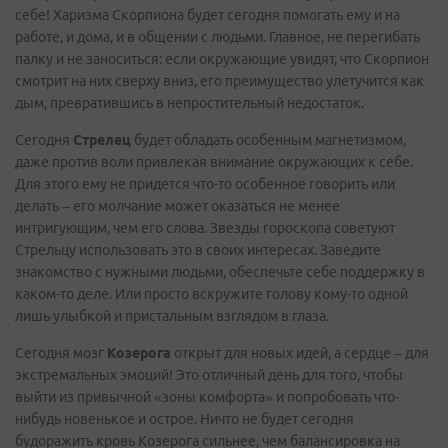
себе! Харизма Скорпиона будет сегодня помогать ему и на
работе, и дома, и в общении с людьми. Главное, не перегибать
палку и не заноситься: если окружающие увидят, что Скорпион
смотрит на них сверху вниз, его преимущество улетучится как
дым, превратившись в непростительный недостаток.
Сегодня
Стрелец
будет обладать особенным магнетизмом,
даже против воли привлекая внимание окружающих к себе.
Для этого ему не придется что-то особенное говорить или
делать – его молчание может оказаться не менее
интригующим, чем его слова. Звезды гороскопа советуют
Стрельцу использовать это в своих интересах. Заведите
знакомство с нужными людьми, обеспечьте себе поддержку в
каком-то деле. Или просто вскружите голову кому-то одной
лишь улыбкой и пристальным взглядом в глаза.
Сегодня мозг
Козерога
открыт для новых идей, а сердце – для
экстремальных эмоций! Это отличный день для того, чтобы
выйти из привычной «зоны комфорта» и попробовать что-
нибудь новенькое и острое. Ничто не будет сегодня
будоражить кровь Козерога сильнее, чем балансировка на