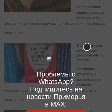
Исследования
свиного окорока
проведены по
обращению заказчика в рамках производственного контроля
сегодня, 03:25
Требования к
мигрантам
ужесточили в
России
По мнению
Проблемы с
приморских
экспертов, это
WhatsApp?
позволит
Подпишитесь на
минимизировать приток «лишних» людей в нашу страну
новости Приморья
сегодня, 02:21
в MAX!