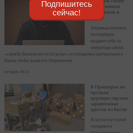
О новой схеме
Подпишитесь
мошенников
сейчас!
рассказали в
МВД
Злоумышленники
поочерёдно
выдают себя за
оператора связи,
«службу безопасности Госуслуг» и сотрудника Центрального
банка, чтобы вывезти сбережения
сегодня, 04:25
В Приморье не
пустили
крупную партию
зараженных
цветов из Китая
В срезах кустовой
гвоздики и
подсолнечника