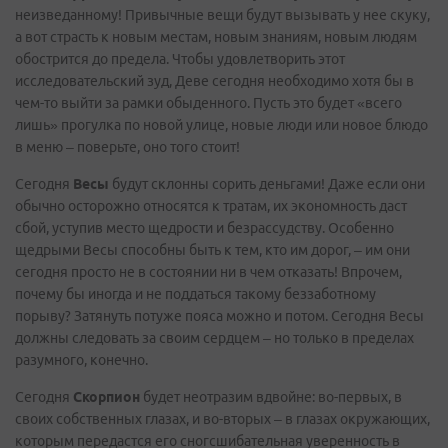
неизведанному! Привычные вещи будут вызывать у нее скуку,
а вот страсть к новым местам, новым знаниям, новым людям
обострится до предела. Чтобы удовлетворить этот
исследовательский зуд, Деве сегодня необходимо хотя бы в
чем-то выйти за рамки обыденного. Пусть это будет «всего
лишь» прогулка по новой улице, новые люди или новое блюдо
в меню – поверьте, оно того стоит!
Сегодня
Весы
будут склонны сорить деньгами! Даже если они
обычно осторожно относятся к тратам, их экономность даст
сбой, уступив место щедрости и безрассудству. Особенно
щедрыми Весы способны быть к тем, кто им дорог, – им они
сегодня просто не в состоянии ни в чем отказать! Впрочем,
почему бы иногда и не поддаться такому беззаботному
порыву? Затянуть потуже пояса можно и потом. Сегодня Весы
должны следовать за своим сердцем – но только в пределах
разумного, конечно.
Сегодня
Скорпион
будет неотразим вдвойне: во-первых, в
своих собственных глазах, и во-вторых – в глазах окружающих,
которым передастся его сногсшибательная уверенность в