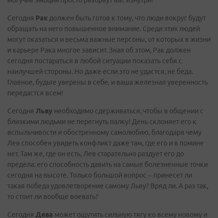
могучие эмоции просто разорвут вас изнутри!
Сегодня
Рак
должен быть готов к тому, что люди вокруг будут
обращать на него повышенное внимание. Среди этих людей
могут оказаться и весьма важные персоны, от которых в жизни
и карьере Рака многое зависит. Зная об этом, Рак должен
сегодня постараться в любой ситуации показать себя с
наилучшей стороны. Но даже если это не удастся, не беда.
Главное, будьте уверены в себе, и ваша железная уверенность
передастся всем!
Сегодня
Льву
необходимо сдерживаться, чтобы в общении с
близкими людьми не перегнуть палку! День склоняет его к
вспыльчивости и обостренному самолюбию, благодаря чему
Лев способен увидеть конфликт даже там, где его и в помине
нет. Там же, где он есть, Лев старательно раздует его до
предела: его способность давить на самые болезненные точки
сегодня на высоте. Только большой вопрос – принесет ли
такая победа удовлетворение самому Льву? Вряд ли. А раз так,
то стоит ли вообще воевать?
Сегодня
Дева
может ощутить сильную тягу ко всему новому и