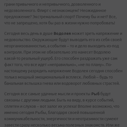
грани привычного и непривычного, дозволенного и
недозволенного. Флирт с незнакомцем? Неожиданное
предложение? Экстремальный спорт? Почему бы и нет? Все,
что не запрещено, хотя бы раз в жизни нужно попробовать!
Сегодня весь день в душе
Водолея
может зреть напряжение и
недовольство. Окружающие будут выводить его из себя своей
неорганизованностью, а события – то и дело выходить из-под
контроля. При этом не обязательно это нанесет Водолею
какой-то реальный ущерб. Его способен раздражать уже сам
факт того, что все идет «неправильно», «не по плану». По-
настоящему разрядить напряжение Водолея сегодня способен
только мощный эмоциональный всплеск. Любой – будь то
банальная вспышка гнева или водоворот любовных страстей.
Сегодня все самые удачные мысли и проекты
Рыб
будут
связаны с другими людьми. Быть на виду, в курсе событий,
сплетен и слухов – вот залог их успеха! Вполне возможно, что
именно сегодня Рыбы, благодаря своей повышенной
коммуникабельности, энергичности и неотразимости сумеют
завести сразу несколько весьма полезных знакомств. Или же