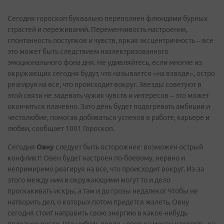
Сегодня гороскоп буквально переполнен флюидами бурных
страстей и переживаний. Переменчивость настроения,
спонтанность поступков и чувств, яркая эксцентричность – все
это может быть следствием наэлектризованного
эмоционального фона дня. Не удивляйтесь, если многие из
окружающих сегодня будут, что называется «на взводе», остро
реагируя на все, что происходит вокруг. Звезды советуют в
этой связи не задевать чужих чувств и интересов – это может
окончиться плачевно. Зато день будет подогревать амбиции и
честолюбие, помогая добиваться успехов в работе, карьере и
любви, сообщает 1001 Гороскоп.
Сегодня
Овну
следует быть осторожнее: возможен острый
конфликт! Овен будет настроен по-боевому, нервно и
непримиримо реагируя на все, что происходит вокруг. Из-за
этого между ним и окружающими могут то и дело
проскакивать искры, а там и до грозы недалеко! Чтобы не
натворить дел, о которых потом придется жалеть, Овну
сегодня стоит направить свою энергию в какое-нибудь