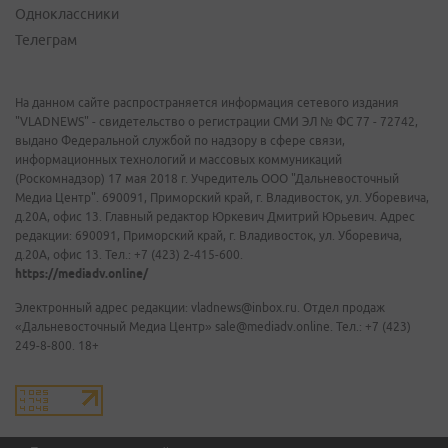
Одноклассники
Телеграм
На данном сайте распространяется информация сетевого издания
"VLADNEWS" - свидетельство о регистрации СМИ ЭЛ № ФС 77 - 72742,
выдано Федеральной службой по надзору в сфере связи,
информационных технологий и массовых коммуникаций
(Роскомнадзор) 17 мая 2018 г. Учредитель ООО "Дальневосточный
Медиа Центр". 690091, Приморский край, г. Владивосток, ул. Уборевича,
д.20А, офис 13. Главный редактор Юркевич Дмитрий Юрьевич. Адрес
редакции: 690091, Приморский край, г. Владивосток, ул. Уборевича,
д.20А, офис 13. Тел.: +7 (423) 2-415-600.
https://mediadv.online/
Электронный адрес редакции: vladnews@inbox.ru. Отдел продаж
«Дальневосточный Медиа Центр» sale@mediadv.online. Тел.: +7 (423)
249-8-800. 18+