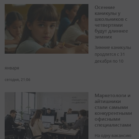
Осенние
каникулы у
школьников с
четвертями
будут длиннее
зимних
Зимние каникулы
продлятся с 31
декабря по 10
января
сегодня, 21:06
Маркетологи и
айтишники
стали самыми
конкурентными
офисными
специалистами
На одну вакансию