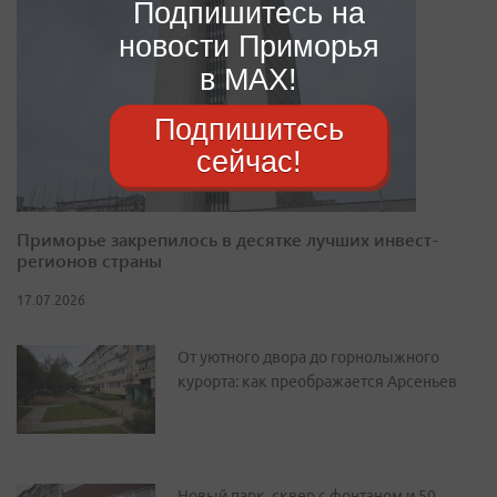
Подпишитесь на
новости Приморья
в MAX!
Подпишитесь
сейчас!
Приморье закрепилось в десятке лучших инвест-
регионов страны
17.07.2026
От уютного двора до горнолыжного
курорта: как преображается Арсеньев
Новый парк, сквер с фонтаном и 50