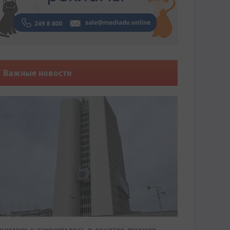
Важные новости
риморье закрепилось в десятке лучших