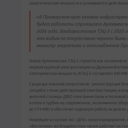
энергетические мощности и усиливаются действую
«В Приморском крае газовая инфраструкт
будет работать строящаяся Артемовская
2026 года. Владивостоская ТЭЦ-2 с 2022 
это видим по отсутствию черного дыма и
министр энергетики и газоснабжения Пр
Новая Артемовская ТЭЦ-2 строится как основной 
первой крупной электростанции на Дальнем Востоке
электрическая мощность АТЭЦ-2 составляет 440 МВт,
Среди достижений энергетиков - реконструкция Влад
секций в стенах действующей электростанции, кот
жителей столицы ДФО электричеством и тепловой э
котлов и турбин на современное, экономичное обор
до 574 МВт и обеспечит надежную работу на долгие
Новейшее в составе АО «ДГК» энергопредприятие, 
«Восточная» во Владивостоке также работает на газ