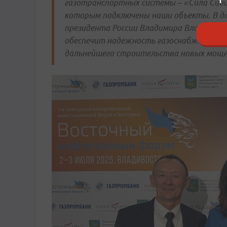
газотранспортных системы – «Сила Сиби
которым подключены наши объекты. В да
президента России Владимира Владимиро
обеспечит надежность газоснабжения на
дальнейшего строительства новых мощно