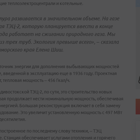
щие теплоэлектроцентрали и котельные.
ура развивается в значительном объеме. На газе
 ТЭЦ-2, которую планируется ввести в конце
года работает на сжигании природного газа. Мы
з трех труб. Экология превыше всего», – сказала
иморского края Елена Шиш.
источник энергии для дополнения выбывающих мощностей
, введенной в эксплуатацию еще в 1936 году. Проектная
 тепловая мощность – 456 Гкал/ч.
ивостокской ТЭЦ-2, по сути, это строительство новых
орая продолжает нести номинальную мощность, обеспечивая
нергией. Большая реконструкция включает в себя замену
удование. Это увеличит установленную мощность с 497 МВт
 десятилетия.
построенное по последнему слову техники, – ТЭЦ
е. Станция обеспечивает услугами отопления и горячего