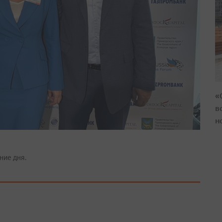
«
в
н
ние дня.