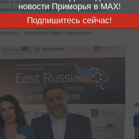
ри» и «Сахалин-Хабаровск-Владивосток», к
новости Приморья в MAX!
нный момент по поручению и при поддержке
вича Путина строится перемычка, и это
Подпишитесь сейчас!
ших объектов и определит перспективы
стей», – рассказал Павел Торопчанин.
Ф
2