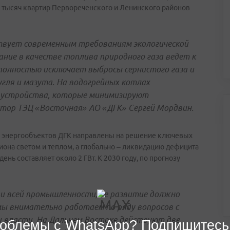
0 тысяч квартир Первореченского и Ленинского районов
вует современным требованиям экологической
ание в качестве топлива природного газа ведет к
 полностью исключает выбросы сернистого газа и
угля и мазута. На водогрейных котлах
 устройства, которые минимизируют
ектор ТЭЦ «Восточная» АО «ДГК» Сергей Мордвин.
 энергообъектов ДГК направлены на решение ключевых
иона светом и теплом, а глобально – ликвидацию дефицита
нь составляет около 2 ГВт. К 2030 году, по прогнозу
ди всей промышленности, ее развитие должно
ы внимательно работаем по ряду вопросов с
 власти. На Дальнем Востоке действуют две
облемы с WhatsApp? Подпишитесь