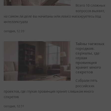
Всего 10 сложных
вопросов выявят,
на самом ли деле вы начитаны или ловко маскируетесь под
интеллектуала
сегодня, 12:20
Тайны таежных
городков:
сериалы, где
глухая
провинция
хранит много
секретов
Собрали пять
российских
проектов, где глухая провинция хранит слишком много
секретов
сегодня, 12:31