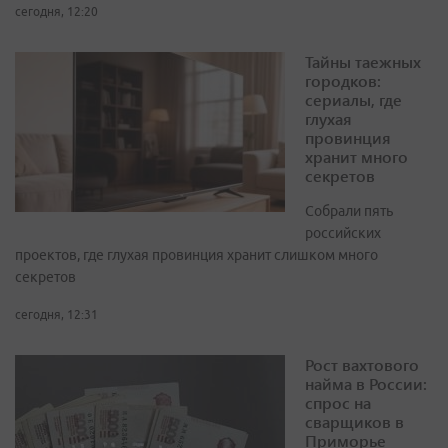
сегодня, 12:20
Тайны таежных
городков:
сериалы, где
глухая
провинция
хранит много
секретов
Собрали пять
российских
проектов, где глухая провинция хранит слишком много
секретов
сегодня, 12:31
Рост вахтового
найма в России:
спрос на
сварщиков в
Приморье