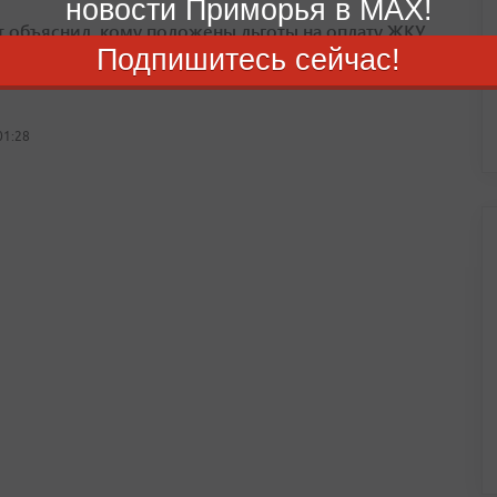
новости Приморья в MAX!
т объяснил, кому положены льготы на оплату ЖКУ
Подпишитесь сейчас!
е с низкими доходами могут оформить субсидию на оплату
01:28