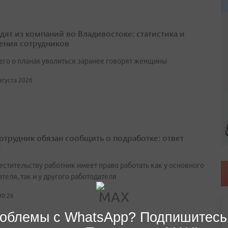
одят из компаний во Владивостоке: статистика и
ения сотрудников
его о планах уволиться заранее говорят женщины
августа 2026
сотрудник обязан сообщить о подработке: ответ
а
естительству работник имеет право работать как у основного
теля, так и у другого работодателя
00:26
облемы с WhatsApp? Подпишитесь