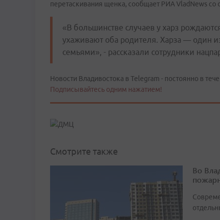
перетаскивания щенка, сообщает РИА VladNews со 
«В большинстве случаев у харз рождаютс
ухаживают оба родителя. Харза — один и
семьями», - рассказали сотрудники нацпа
Новости Владивостока в Telegram - постоянно в тече
Подписывайтесь одним нажатием!
Смотрите также
Во Вла
пожарн
Совреме
отдельн