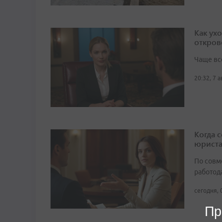
Как ух
откров
Чаще вс
20:32, 7 
Когда 
юрист
По совм
работода
сегодня, 
Пр