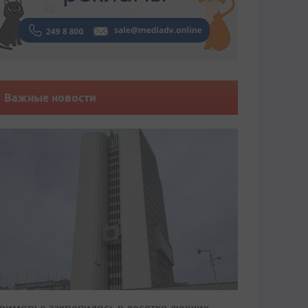
Важные новости
риморье закрепилось в десятке лучших