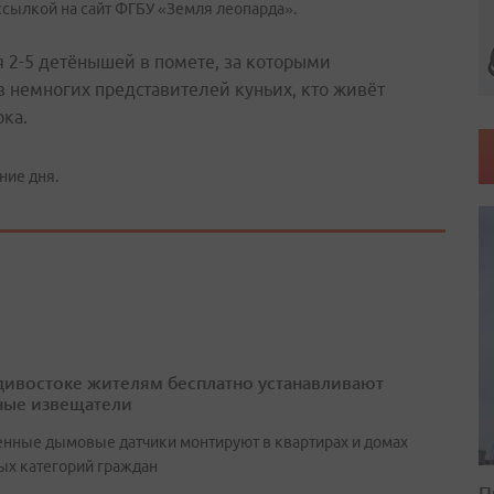
ссылкой на сайт ФГБУ «Земля леопарда».
я 2-5 детёнышей в помете, за которыми
з немногих представителей куньих, кто живёт
рка.
ние дня.
дивостоке жителям бесплатно устанавливают
ые извещатели
нные дымовые датчики монтируют в квартирах и домах
ых категорий граждан
П