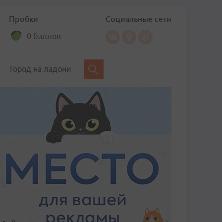
Пробки
Социальные сети
0 баллов
Город на ладони