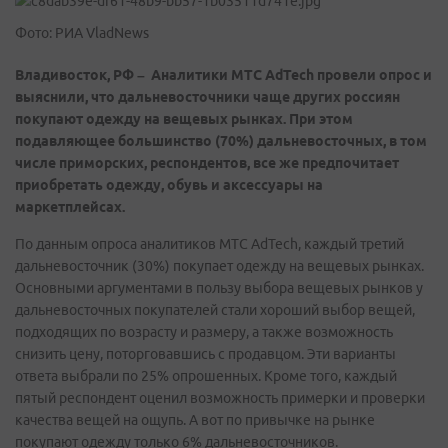
Фото: РИА VladNews
Владивосток, РФ –
А
налитики MTC AdTech провели опрос и
выяснили, что дальневосточники чаще других россиян
покупают одежду на вещевых рынках. При этом
подавляющее большинство (70%) дальневосточных, в том
числе приморских,
респондентов, все же предпочитает
приобретать одежду, обувь и аксессуары на
маркетплейсах.
По данным опроса аналитиков MTC AdTech, каждый третий
дальневосточник (30%) покупает одежду на вещевых рынках.
Основными аргументами в пользу выбора вещевых рынков у
дальневосточных покупателей стали хороший выбор вещей,
подходящих по возрасту и размеру, а также возможность
снизить цену, поторговавшись с продавцом. Эти варианты
ответа выбрали по 25% опрошенных. Кроме того, каждый
пятый респондент оценил возможность примерки и проверки
качества вещей на ощупь. А вот по привычке на рынке
покупают одежду только 6% дальневосточников.