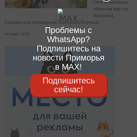
Снос незаконных
объектов идет на
Морозова,
Сахалинской, Бульварной, Пихтовой и Ёлочной
Проблемы с
сегодня, 14:06
WhatsApp?
Подпишитесь на
новости Приморья
в MAX!
Подпишитесь
сейчас!