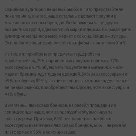
Основная аудитория вещевых рынков – это представители
поколения Х, они же, чаще остальных делают покупки в
магазинах люксовых брендов. Беби-бумеры чаще других
возрастных групп, одеваются на маркетплейсах. Большая часть
аудитории магазинов масс-маркет и секонд-хендов – зумеры.
Основная же аудитория ресейл-платформ – поколения Х и Y.
Из тех, кто приобретает предметы гардероба на
маркетплейсах, 79% опрошенных покупают одежду, 77%
аксессуары и 67% обувь; 59% покупателей магазинов масс-
маркет брендов идут туда за одеждой, 54% за аксессуарами и
49% за обувью; 52% участников опроса, которые одеваются на
вещевых рынках, приобретают там одежду, 50% аксессуары и
41% обувь.
В магазины люксовых брендов, на ресейл площадки и в
секонд-хенды чаще, чем за одеждой и обувью, идут за
аксессуарами. При этом, 62% респондентов покупают
аксессуары в магазинах люксовых брендов, 60% – на ресейл
платформах и 56% в секонд-хендах.