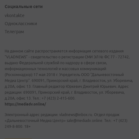
Социальные сети
vkontakte
Одноклассники
Телеграм
На данном сайте распространяется информация сетевого издания
"VLADNEWS" - свидетельство о регистрации СМИ ЭЛ № ФС 77 - 72742,
выдано Федеральной службой по надзору в сфере связи,
информационных технологий и массовых коммуникаций
(Роскомнадзор) 17 мая 2018 г. Учредитель ООО "Дальневосточный
Медиа Центр". 690091, Приморский край, г. Владивосток, ул. Уборевича,
д.20А, офис 13. Главный редактор Юркевич Дмитрий Юрьевич. Адрес
редакции: 690091, Приморский край, г. Владивосток, ул. Уборевича,
д.20А, офис 13. Тел.: +7 (423) 2-415-600.
https://mediadv.online/
Электронный адрес редакции: vladnews@inbox.ru. Отдел продаж
«Дальневосточный Медиа Центр» sale@mediadv.online. Тел.: +7 (423)
249-8-800. 18+