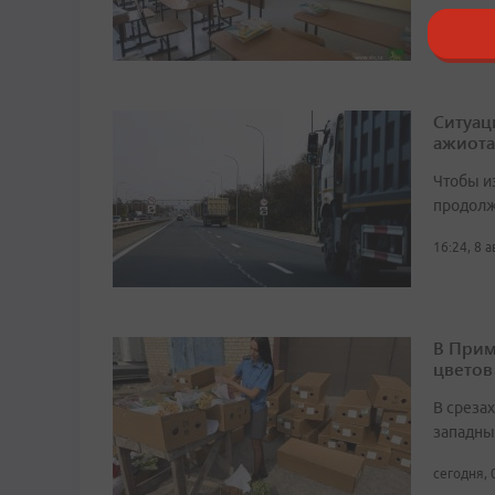
18:26, 8 
Ситуац
ажиота
Чтобы и
продолж
16:24, 8 
В Прим
цветов
В среза
западны
сегодня, 