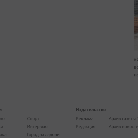
«
в
н
и
Издательство
во
Спорт
Реклама
Архив газеты 
ка
Интервью
Редакция
Архив новост
ика
Город на ладони