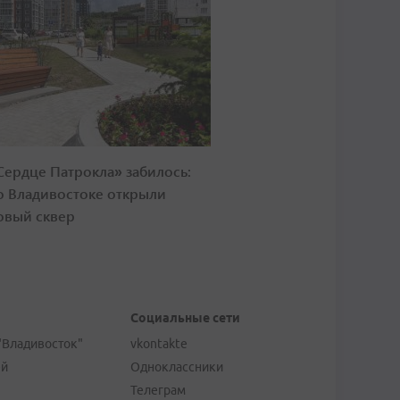
Сердце Патрокла» забилось:
о Владивостоке открыли
овый сквер
Социальные сети
"Владивосток"
vkontakte
ей
Одноклассники
Телеграм