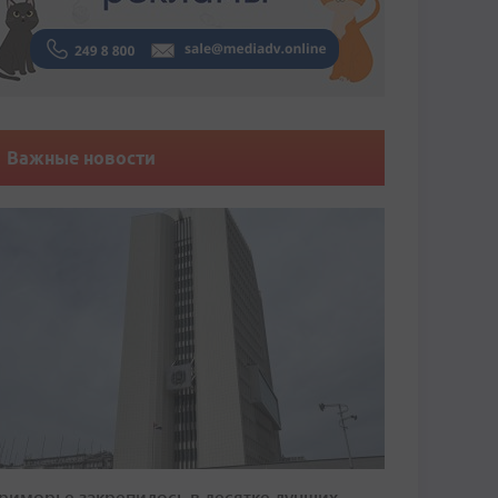
Важные новости
риморье закрепилось в десятке лучших