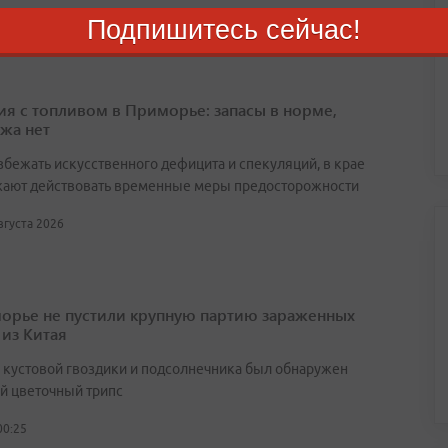
августа 2026
Подпишитесь сейчас!
ия с топливом в Приморье: запасы в норме,
жа нет
збежать искусственного дефицита и спекуляций, в крае
ают действовать временные меры предосторожности
августа 2026
орье не пустили крупную партию зараженных
 из Китая
х кустовой гвоздики и подсолнечника был обнаружен
й цветочный трипс
00:25