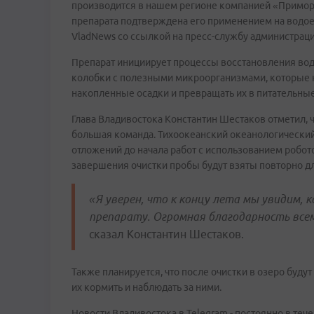
производится в нашем регионе компанией «Приморс
препарата подтверждена его применением на водое
VladNews со ссылкой на пресс-службу администраци
Препарат инициирует процессы восстановления вод
колобки с полезными микроорганизмами, которые н
накопленные осадки и превращать их в питательны
Глава Владивостока Константин Шестаков отметил, 
большая команда. Тихоокеанский океанологический
отложений до начала работ с использованием робо
завершения очистки пробы будут взяты повторно дл
«Я уверен, что к концу лета мы увидим, 
препарату. Огромная благодарность всем
сказал Константин Шестаков.
Также планируется, что после очистки в озеро бу
их кормить и наблюдать за ними.
Новости Владивостока в Telegram - постоянно в тече