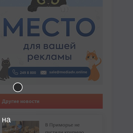
Другие новости
 на
В Приморье не
пустили крупную