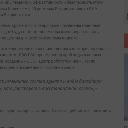
кий ЭМ-Центр». Эффективность и безопасность этого
мах более чем в 20 регионах России, сообщает РИА
и Владивостока.
оема. Кроме того, в озеро были помещены глиняные
а дне будут естественным образом перерабатывать
е вещества для всей экосистемы водоема.
что к инициативе по восстановлению озера присоединилась
 институт ДВО РАН провел забор проб воды и донных
тов, созданных ООО «Центр робототехники». После
я оценки изменений в состоянии озера.
как изменится состав грунта и воды благодаря
, кто участвует в восстановлении озера»
, -
дут выпущены карпы, и каждый желающий сможет приходить
П
ние дня.