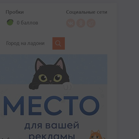
Пробки
Социальные сети
0 баллов
Город на ладони