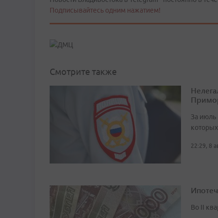
Подписывайтесь одним нажатием!
Смотрите также
Нелега
Примо
За июль 
которых
22:29, 8 
Ипотеч
Во II кв