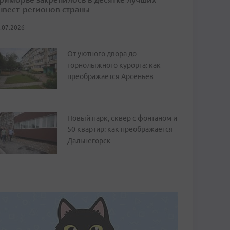
нвест-регионов страны
.07.2026
От уютного двора до
горнолыжного курорта: как
преображается Арсеньев
Новый парк, сквер с фонтаном и
50 квартир: как преображается
Дальнегорск