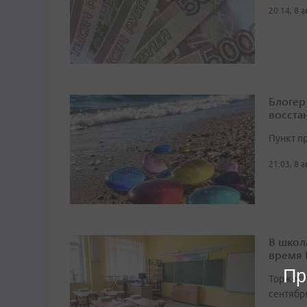
20:14, 8 
Блогер
восста
Пункт п
21:03, 8 
В школ
время
Пр
Торжест
сентябр