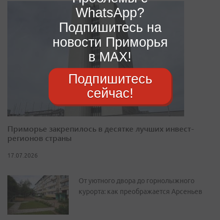
WhatsApp?
Подпишитесь на
новости Приморья
в MAX!
Подпишитесь
сейчас!
Приморье закрепилось в десятке лучших инвест-
регионов страны
17.07.2026
От уютного двора до горнолыжного
курорта: как преображается Арсеньев