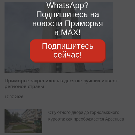
WhatsApp?
Подпишитесь на
новости Приморья
в MAX!
Подпишитесь
сейчас!
Приморье закрепилось в десятке лучших инвест-
регионов страны
17.07.2026
От уютного двора до горнолыжного
курорта: как преображается Арсеньев