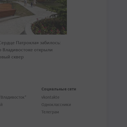
Сердце Патрокла» забилось:
о Владивостоке открыли
овый сквер
Социальные сети
"Владивосток"
vkontakte
ей
Одноклассники
Телеграм