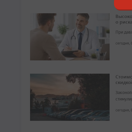
Высоко
о риск
При дав
сегодня, 
Стоимо
скидко
Законоп
стимули
сегодня, 