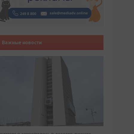
Важные новости
риморье закрепилось в десятке лучших