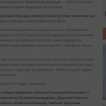
й голливудского блокбастера. Ведущие — Ляйсан Утяшева и
чение, которое перевернет их сознание.
уроженка Находки, певица Ксения Луговая, известная под
вовать в команде с певцом Анатолием Цоем.
 вокалом и параллельно получила высшее образование в
рситете. В 2013 году выпустила первую песню. А прошлым
альные чарты. Кроме того, KAYA – мать троих детей,
ноябре певица приняла участие в проекте «Звездные танцы»
де сплетаются квест, стратегии, авантюры, интриги, тонкая
ачале проекта каждая пара получает по чемодану, но только
х пусты, а один таит чёрную метку – билет на вылет. Задача
а проекте!
еалити ТНТ будут заниматься:
о
и
Мария Кравченко, Василий Камоцкий (Пельмень
) и
иросяном, Евгения Искандарова
и
Дмитрий Кожома,
иванов
и
Алекса Селиванова, Эвелина Тарханова
П