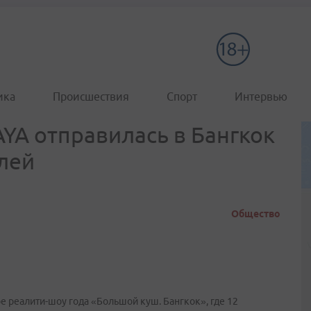
ика
Происшествия
Спорт
Интервью
YA отправилась в Бангкок
лей
Общество
ое реалити-шоу года «Большой куш. Бангкок», где 12