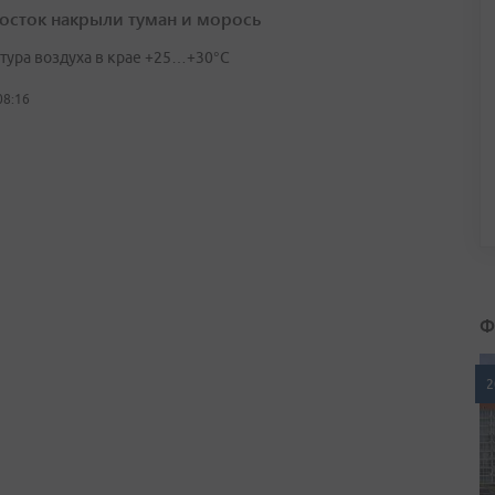
осток накрыли туман и морось
тура воздуха в крае +25…+30°C
08:16
Ф
2