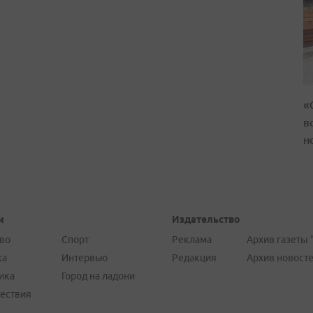
«
в
н
и
Издательство
во
Спорт
Реклама
Архив газеты 
ка
Интервью
Редакция
Архив новост
ика
Город на ладони
ествия