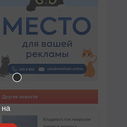
Другие новости
 на
Владивосток накрыли
туман и морось