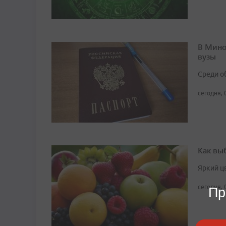
В Мино
вузы
Среди о
сегодня, 
Как вы
Яркий ц
сегодня, 
Пр