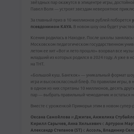
звёздных пар окажутся в эпицентре игры, достойно
Павел Воля — устроят звездам невероятное приклю
За главный приз в 10 миллионов рублей поборется
псевдонимом
KAYA
. В новом шоу она будет участ
Ксения родилась в Находке. После школы занялась
Московском педагогическом государственном униве
летом ее хит «Вот и лето прошло» взорвал все музык
младший из которых родился в 2024 году. А уже в 
на ТНТ.
«Большой куш. Бангкок» — уникальный формат шоу, г
игра и высококлассный блеф. По правилам игры, в н
в одном из них спрятаны 10 миллионов, десять други
пар — выбрать правильный чемоданчик и остаться н
Вместе с уроженкой Приморья этим в новом супер-р
Оксана Самойлова
и
Джиган, Анжелика Стубайл
Кирилл Сарычев, Анна Хилькевич
с
Артуром Март
Александр Степанов (ST)
с
Ассоль, Владимир Сел