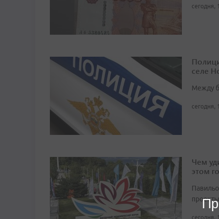
сегодня, 
Полици
селе Н
Между б
сегодня, 
Чем уд
этом г
Павильо
проекты
Пр
сегодня, 