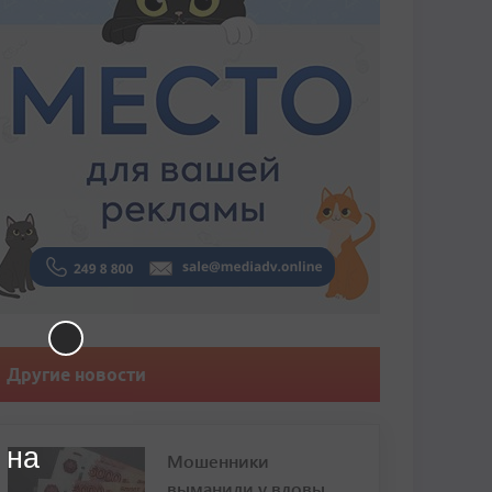
Другие новости
 на
Мошенники
выманили у вдовы