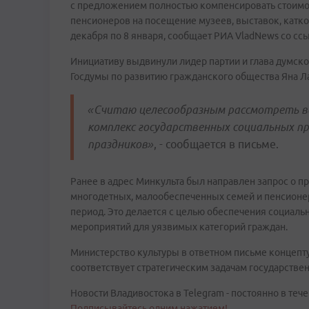
с предложением полностью компенсировать стоимо
пенсионеров на посещение музеев, выставок, катков
декабря по 8 января, сообщает РИА VladNews со сс
Инициативу выдвинули лидер партии и глава думско
Госдумы по развитию гражданского общества Яна Л
«Считаю целесообразным рассмотреть в
комплекс государственных социальных пр
праздников»
, - сообщается в письме.
Ранее в адрес Минкульта был направлен запрос о п
многодетных, малообеспеченных семей и пенсионе
период. Это делается с целью обеспечения социал
мероприятий для уязвимых категорий граждан.
Министерство культуры в ответном письме концепту
соответствует стратегическим задачам государстве
Новости Владивостока в Telegram - постоянно в тече
Подписывайтесь одним нажатием!