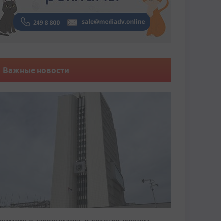
Важные новости
риморье закрепилось в десятке лучших