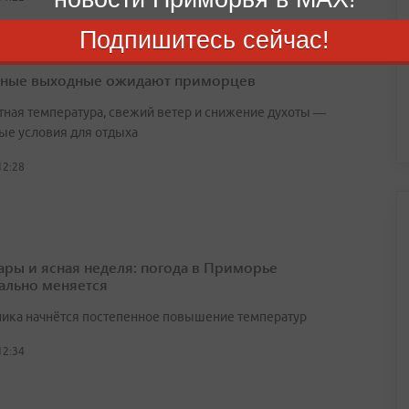
Подпишитесь сейчас!
ные выходные ожидают приморцев
ная температура, свежий ветер и снижение духоты —
ые условия для отдыха
12:28
ары и ясная неделя: погода в Приморье
ально меняется
ника начнётся постепенное повышение температур
12:34