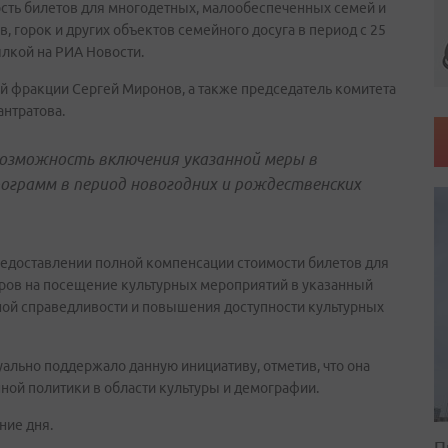
сть билетов для многодетных, малообеспеченных семей и
, горок и других объектов семейного досуга в период с 25
ылкой на РИА Новости.
й фракции Сергей Миронов, а также председатель комитета
антратова.
озможность включения указанной меры в
ограмм в период новогодних и рождественских
редоставлении полной компенсации стоимости билетов для
ров на посещение культурных мероприятий в указанный
ьной справедливости и повышения доступности культурных
ально поддержало данную инициативу, отметив, что она
нной политики в области культуры и демографии.
ние дня.
П