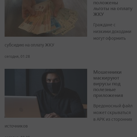
положены
льготы на оплату
ЖКУ
Граждане с
низкими доходами
могут оформить
субсидию на оплату ЖКУ
сегодня, 01:28
Мошенники
маскируют
вирусы под
полезные
приложения
Вредоносный файл
может скрываться
в APK из сторонних
источников