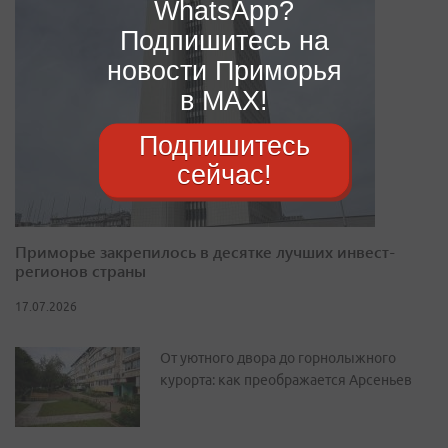
WhatsApp?
Подпишитесь на
новости Приморья
в MAX!
Подпишитесь
сейчас!
Приморье закрепилось в десятке лучших инвест-
регионов страны
17.07.2026
От уютного двора до горнолыжного
курорта: как преображается Арсеньев