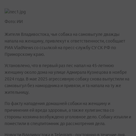
Фото: ИИ
Жителя Владивостока, чья собака на самовыгуле дважды
напала на женщину, привлекут к ответственности, сообщает
РИА VladNews со ссылкой на пресс-службу СУ СК РФ по
Приморскому краю.
Установлено, что в первый раз пес напал на 45-летнюю
женщину около дома на улице Адмирала Кузнецова в ноябре
2024 года. В мае 2025 агрессивную собаку снова выпустили на
самовыгул без намордника и привязи, и та напала на ту же
жительницу.
По факту нападения домашней собаки на женщину и
причинения ей вреда здоровья, а также хулиганства со
стороны хозяина возбуждено уголовное дело. Собаку изъяли и
поместили в спецпитомник до рассмотрения дела.
Новости Владивостока в Telegram - постоянно в течение дня.