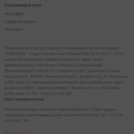
Социальные сети
vkontakte
Одноклассники
Телеграм
На данном сайте распространяется информация сетевого издания
"VLADNEWS" - свидетельство о регистрации СМИ ЭЛ № ФС 77 - 72742,
выдано Федеральной службой по надзору в сфере связи,
информационных технологий и массовых коммуникаций
(Роскомнадзор) 17 мая 2018 г. Учредитель ООО "Дальневосточный
Медиа Центр". 690091, Приморский край, г. Владивосток, ул. Уборевича,
д.20А, офис 13. Главный редактор Юркевич Дмитрий Юрьевич. Адрес
редакции: 690091, Приморский край, г. Владивосток, ул. Уборевича,
д.20А, офис 13. Тел.: +7 (423) 2-415-600.
https://mediadv.online/
Электронный адрес редакции: vladnews@inbox.ru. Отдел продаж
«Дальневосточный Медиа Центр» sale@mediadv.online. Тел.: +7 (423)
249-8-800. 18+