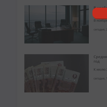
В нояб
недели
В ноябре
сегодня, 
Средня
год
К июлю 
сегодня, 