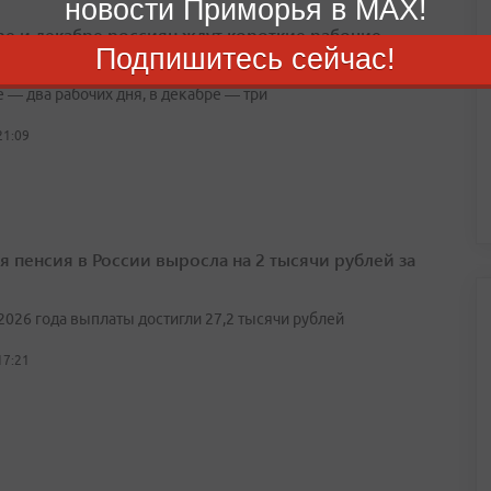
новости Приморья в MAX!
ре и декабре россиян ждут короткие рабочие
Подпишитесь сейчас!
 — два рабочих дня, в декабре — три
21:09
я пенсия в России выросла на 2 тысячи рублей за
2026 года выплаты достигли 27,2 тысячи рублей
17:21