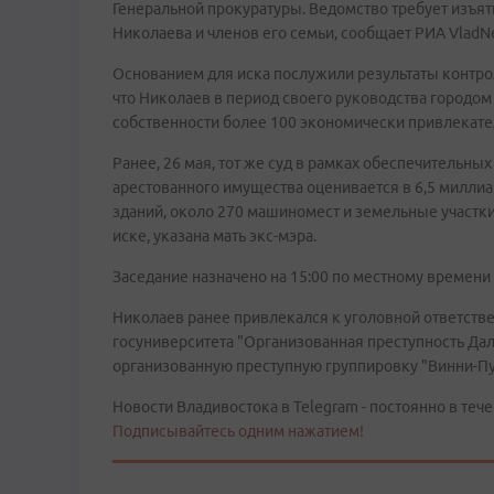
Генеральной прокуратуры. Ведомство требует изъя
Николаева и членов его семьи, сообщает РИА VladN
Основанием для иска послужили результаты контрол
что Николаев в период своего руководства городом
собственности более 100 экономически привлекате
Ранее, 26 мая, тот же суд в рамках обеспечительны
арестованного имущества оценивается в 6,5 миллиа
зданий, около 270 машиномест и земельные участк
иске, указана мать экс-мэра.
Заседание назначено на 15:00 по местному времени (
Николаев ранее привлекался к уголовной ответств
госуниверситета "Организованная преступность Дальн
организованную преступную группировку "Винни-Пу
Новости Владивостока в Telegram - постоянно в тече
Подписывайтесь одним нажатием!