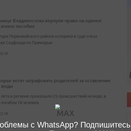
нице Владивостока вернули право на единое
ячное пособие
тура Первомайского района оспорила в суде отказ
ия Соцфонда по Приморью
20:19
орье хотят штрафовать родителей за оставление
у воды
 лета в регионе произошло 25 происшествий на воде, в
 погибли 18 человек
22:18
облемы с WhatsApp? Подпишитесь