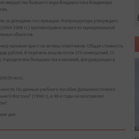
тия имущества бывшего мэра Владивостока Владимира
ews.
я за доходами госслужащих. Генпрокуратура утверждает,
 (2004-2008 гг.) противоправно вывел из муниципальной
льных объектов.
х мер наложил арест на активы ответчиков. Общая стоимость
рда рублей. В перечень вошли почти 370 помещений, 15
и. Учредителем большинства компаний, фигурирующих в
08:00 мск).
енности. По данным учебного пособия Дальневосточного
его Востока" (1998 г.), в 90-е годы он возглавлял
хи".
ние дня.
П