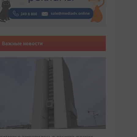
Важные новости
риморье закрепилось в десятке лучших