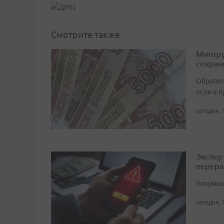
Смотрите также
Минтру
сохран
Обратит
если в 
сегодня, 
Экспер
перера
Злоумыш
сегодня, 