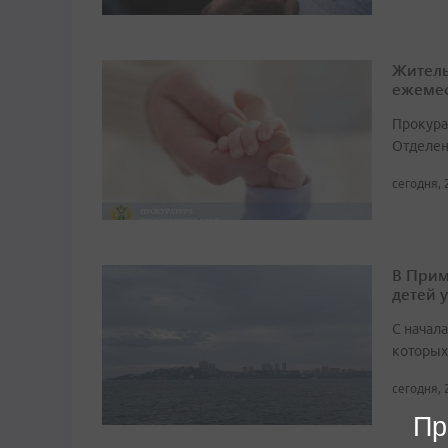
Житель
ежемес
Прокура
Отделен
сегодня, 
В Прим
детей 
С начала
которых
сегодня, 
Пр