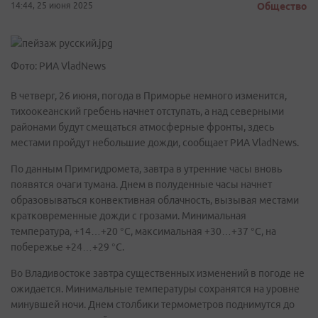
14:44, 25 июня 2025
Общество
Фото: РИА VladNews
В четверг, 26 июня, погода в Приморье немного изменится,
тихоокеанский гребень начнет отступать, а над северными
районами будут смещаться атмосферные фронты, здесь
местами пройдут небольшие дожди, сообщает РИА VladNews.
По данным Примгидромета, завтра в утренние часы вновь
появятся очаги тумана. Днем в полуденные часы начнет
образовываться конвективная облачность, вызывая местами
кратковременные дожди с грозами. Минимальная
температура, +14…+20 °С, максимальная +30…+37 °С, на
побережье +24…+29 °С.
Во Владивостоке завтра существенных изменений в погоде не
ожидается. Минимальные температуры сохранятся на уровне
минувшей ночи. Днем столбики термометров поднимутся до