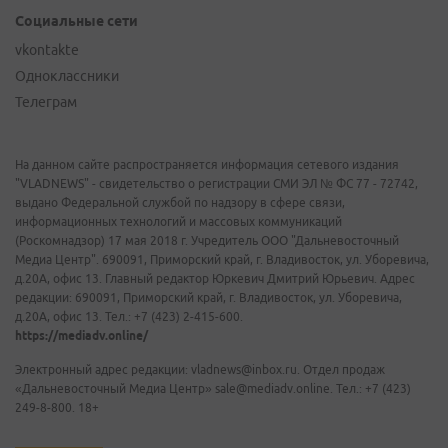
Социальные сети
vkontakte
Одноклассники
Телеграм
На данном сайте распространяется информация сетевого издания
"VLADNEWS" - свидетельство о регистрации СМИ ЭЛ № ФС 77 - 72742,
выдано Федеральной службой по надзору в сфере связи,
информационных технологий и массовых коммуникаций
(Роскомнадзор) 17 мая 2018 г. Учредитель ООО "Дальневосточный
Медиа Центр". 690091, Приморский край, г. Владивосток, ул. Уборевича,
д.20А, офис 13. Главный редактор Юркевич Дмитрий Юрьевич. Адрес
редакции: 690091, Приморский край, г. Владивосток, ул. Уборевича,
д.20А, офис 13. Тел.: +7 (423) 2-415-600.
https://mediadv.online/
Электронный адрес редакции: vladnews@inbox.ru. Отдел продаж
«Дальневосточный Медиа Центр» sale@mediadv.online. Тел.: +7 (423)
249-8-800. 18+