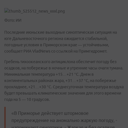
Фото: ИИ
Последние июньские выходные синоптическая ситуация на
юге Дальневосточного региона ожидается стабильной,
погодные условия в Приморском крае — устойчивыми,
сообщает РИА VladNews со ссылкой на Примгидромет.
Гребень тихоокеанского антициклона обеспечит погоду без
осадков, на побережье в ночные и утренние часы очаги тумана.
Минимальная температура +15…+21 °С. Днем в
континентальных районах жара, +31…+37 °С, на побережье
прохладнее, +21…+30 °С. Среднесуточная температура воздуха
будет превышать климатические значения для этого времени
года на 5 — 10 градусов.
«В Приморье действует штормовое
предупреждение на аномально жаркую погоду, -
напоминают синоптики. - Жаркая и без осадков