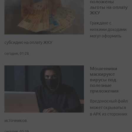
положены
льготы на оплату
ЖКУ
Граждане с
низкими доходами
могут оформить
субсидию на оплату ЖКУ
сегодня, 01:28
Мошенники
маскируют
вирусы под
полезные
приложения
Вредоносный файл
может скрываться
в APK из сторонних
источников
сегодня, 02:29