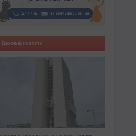
Важные новости
риморье закрепилось в десятке лучших