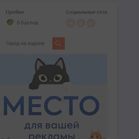
Пробки
Социальные сети
0 баллов
Город на ладони