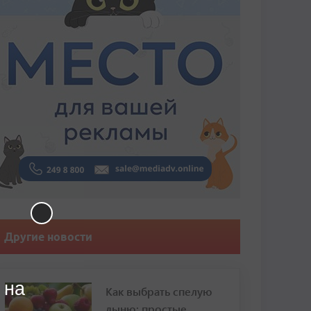
Другие новости
 на
Как выбрать спелую
дыню: простые