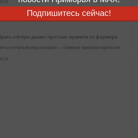
03:22
Подпишитесь сейчас!
брать спелую дыню: простые правила от фермера
вет и сетчатый узор на корке — главные признаки зрелости
04:29