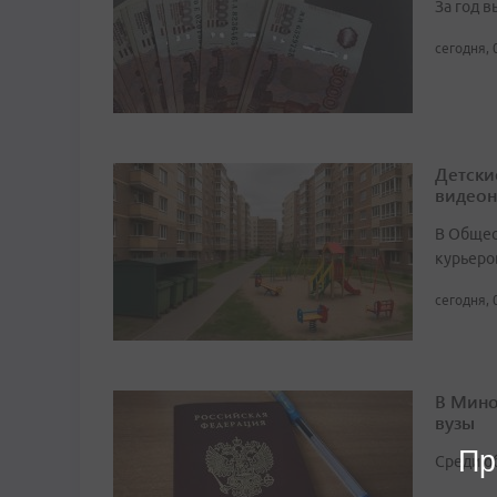
За год 
сегодня, 
Детски
видео
В Общест
курьеро
сегодня, 
В Мино
вузы
Пр
Среди о