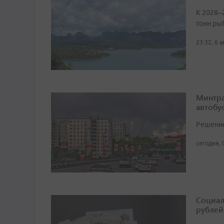
К 2028–
тонн ры
23:32, 6 
Минтра
автобу
Решение 
сегодня, 
Социал
рублей