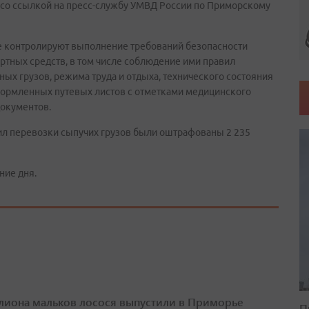
 со ссылкой на пресс-службу УМВД России по Приморскому
е контролируют выполнение требований безопасности
тных средств, в том числе соблюдение ими правил
ых грузов, режима труда и отдыха, технического состояния
формленных путевых листов с отметками медицинского
документов.
вил перевозки сыпучих грузов были оштрафованы 2 235
ние дня.
лиона мальков лосося выпустили в Приморье
П