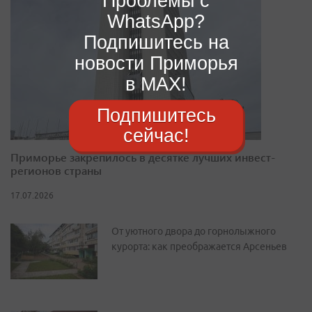
Проблемы с
WhatsApp?
Подпишитесь на
новости Приморья
в MAX!
Подпишитесь
сейчас!
Приморье закрепилось в десятке лучших инвест-
регионов страны
17.07.2026
От уютного двора до горнолыжного
курорта: как преображается Арсеньев