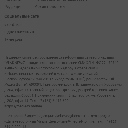
Редакция
Архив новостей
Социальные сети
vkontakte
Одноклассники
Телеграм
На данном сайте распространяется информация сетевого издания
"VLADNEWS" - свидетельство о регистрации СМИ ЭЛ № ФС 77 - 72742,
выдано Федеральной службой по надзору в сфере связи,
информационных технологий и массовых коммуникаций
(Роскомнадзор) 17 мая 2018 г. Учредитель ООО "Дальневосточный
Медиа Центр". 690091, Приморский край, г. Владивосток, ул. Уборевича,
д.20А, офис 13. Главный редактор Юркевич Дмитрий Юрьевич. Адрес
редакции: 690091, Приморский край, г. Владивосток, ул. Уборевича,
д.20А, офис 13. Тел.: +7 (423) 2-415-600.
https://mediadv.online/
Электронный адрес редакции: vladnews@inbox.ru. Отдел продаж
«Дальневосточный Медиа Центр» sale@mediadv.online. Тел.: +7 (423)
249-8-800. 18+