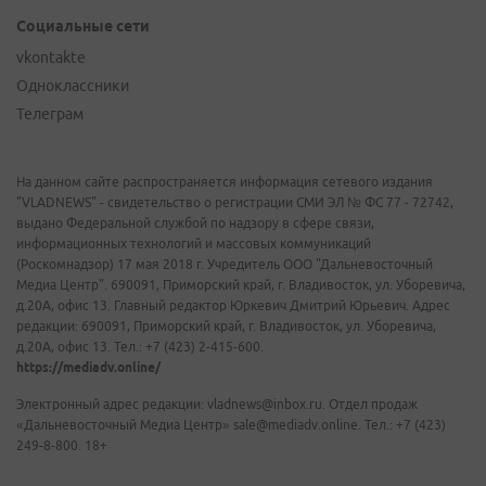
Социальные сети
vkontakte
Одноклассники
Телеграм
На данном сайте распространяется информация сетевого издания
"VLADNEWS" - свидетельство о регистрации СМИ ЭЛ № ФС 77 - 72742,
выдано Федеральной службой по надзору в сфере связи,
информационных технологий и массовых коммуникаций
(Роскомнадзор) 17 мая 2018 г. Учредитель ООО "Дальневосточный
Медиа Центр". 690091, Приморский край, г. Владивосток, ул. Уборевича,
д.20А, офис 13. Главный редактор Юркевич Дмитрий Юрьевич. Адрес
редакции: 690091, Приморский край, г. Владивосток, ул. Уборевича,
д.20А, офис 13. Тел.: +7 (423) 2-415-600.
https://mediadv.online/
Электронный адрес редакции: vladnews@inbox.ru. Отдел продаж
«Дальневосточный Медиа Центр» sale@mediadv.online. Тел.: +7 (423)
249-8-800. 18+