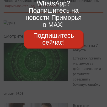
Новости Владивостока в Telegram - постоянно в течение дня.
WhatsApp?
Подписывайтесь одним нажатием!
Подпишитесь на
новости Приморья
в MAX!
Подпишитесь
Смотрите также
сейчас!
Гороскоп на 7
августа
Есть риск принять
желаемое за
действительное и в
результате
совершить
большую ошибку
сегодня, 07:38
Высокое