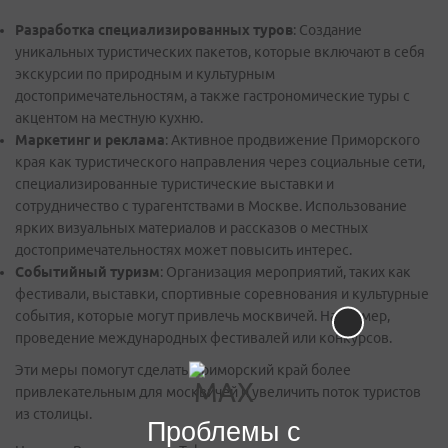
Разработка специализированных туров
: Создание
уникальных туристических пакетов, которые включают в себя
экскурсии по природным и культурным
достопримечательностям, а также гастрономические туры с
акцентом на местную кухню.
Маркетинг и реклама
: Активное продвижение Приморского
края как туристического направления через социальные сети,
специализированные туристические выставки и
сотрудничество с турагентствами в Москве. Использование
ярких визуальных материалов и рассказов о местных
достопримечательностях может повысить интерес.
Событийный туризм
: Организация мероприятий, таких как
фестивали, выставки, спортивные соревнования и культурные
события, которые могут привлечь москвичей. Например,
проведение международных фестивалей или конкурсов.
Эти меры помогут сделать Приморский край более
привлекательным для москвичей и увеличить поток туристов
из столицы.
Проблемы с