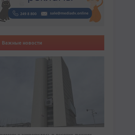
Важные новости
риморье закрепилось в десятке лучших