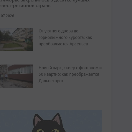
нвест-регионов страны
.07.2026
От уютного двора до
горнолыжного курорта: как
преображается Арсеньев
Новый парк, сквер с фонтаном и
50 квартир: как преображается
Дальнегорск