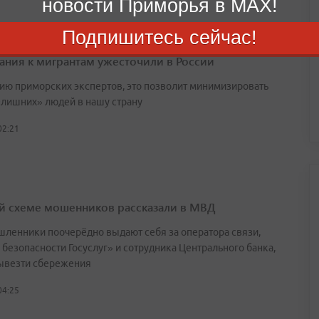
новости Приморья в MAX!
Подпишитесь сейчас!
ания к мигрантам ужесточили в России
ию приморских экспертов, это позволит минимизировать
«лишних» людей в нашу страну
02:21
й схеме мошенников рассказали в МВД
ленники поочерёдно выдают себя за оператора связи,
 безопасности Госуслуг» и сотрудника Центрального банка,
ывезти сбережения
04:25