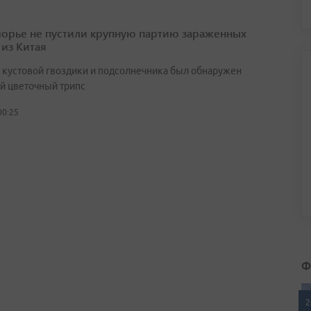
орье не пустили крупную партию зараженных
 из Китая
х кустовой гвоздики и подсолнечника был обнаружен
й цветочный трипс
00:25
Ф
2