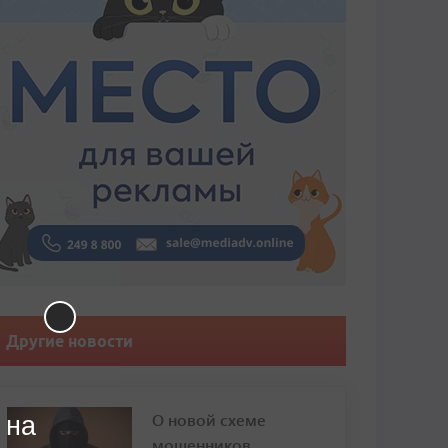
Другие новости
О новой схеме
 на
мошенников