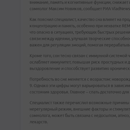
внимание, память и когнитивные функции, снижает 
сомнолог Максим Новиков, сообщает РИА VladNews
Как пояснил специалист, качество сна влияет на пр
концентрацию и память, особенно при нехватке REM
что опасно в ситуациях, требующих быстрых решени
связи между идеями, улучшая творческие способно
важен для регуляции эмоций, помогая перерабатыват
Кроме того, сон тесно связан с иммунной системой ч
ослабляет иммунитет, повышая риск простудных и 
выздоровление и способствует развитию хроническ
Потребность во сне меняется с возрастом: новорож
9. Однако эти цифры могут варьироваться в зависи
состояния здоровья. Главное – спать достаточно дл
Специалист также перечислил возможные причины б
нерегулярный режим, внешние факторы и стимулято
сомнолога, может быть связана с недосыпом, апно
лекарств.