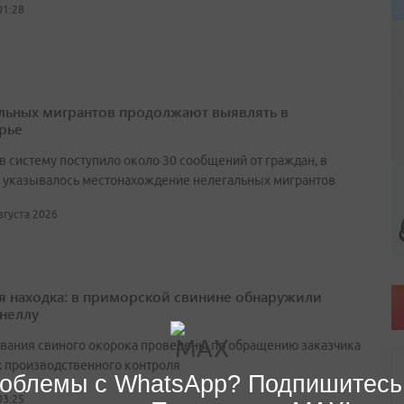
01:28
льных мигрантов продолжают выявлять в
рье
в систему поступило около 30 сообщений от граждан, в
 указывалось местонахождение нелегальных мигрантов
августа 2026
я находка: в приморской свинине обнаружили
неллу
вания свиного окорока проведены по обращению заказчика
х производственного контроля
облемы с WhatsApp? Подпишитесь
03:25