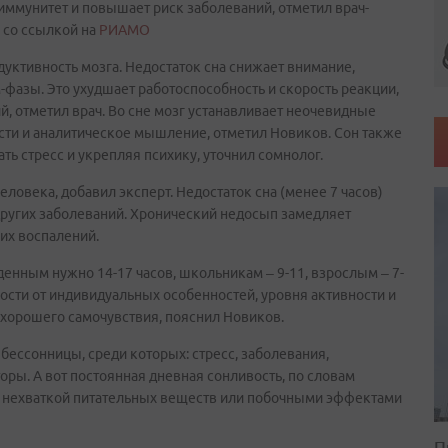
иммунитет и повышает риск заболеваний, отметил врач-
 со ссылкой на
РИАМО
одуктивность мозга. Недостаток сна снижает внимание,
-фазы. Это ухудшает работоспособность и скорость реакции,
й, отметил врач. Во сне мозг устанавливает неочевидные
сти и аналитическое мышление, отметил Новиков. Сон также
ь стресс и укрепляя психику, уточнил сомнолог.
еловека, добавил эксперт. Недостаток сна (менее 7 часов)
других заболеваний. Хронический недосып замедляет
их воспалений.
денным нужно 14-17 часов, школьникам – 9-11, взрослым – 7-
мости от индивидуальных особенностей, уровня активности и
я хорошего самочувствия, пояснил Новиков.
ессонницы, среди которых: стресс, заболевания,
ры. А вот постоянная дневная сонливость, по словам
э, нехваткой питательных веществ или побочными эффектами
П