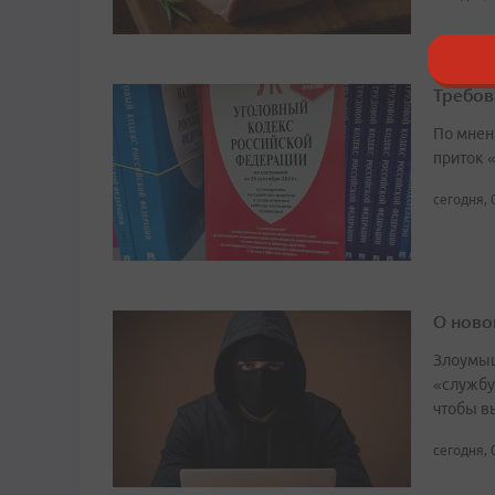
Требов
По мнен
приток 
сегодня, 
О ново
Злоумыш
«службу
чтобы в
сегодня, 