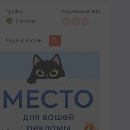
Пробки
Социальные сети
0 баллов
Город на ладони