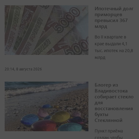
Ипотечный долг
приморцев
превысил 367
млрд
Во II квартале в
крае выдали 4,1
тыс. ипотек на 20,8
млрд
20:14, 8 августа 2026
Блогер из
Владивостока
собирает стекло
для
восстановления
бухты
Стеклянной
Пункт приёма
создан, чтобы