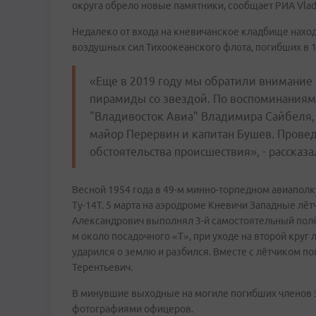
округа обрело новые памятники, сообщает РИА Vlad
Недалеко от входа на кневичанское кладбище нахо
воздушных сил Тихоокеанского флота, погибших в 1
«Еще в 2019 году мы обратили внимание 
пирамиды со звездой. По воспоминаниям
"Владивосток Авиа" Владимира Сайбеля,
майор Перервин и капитан Бушев. Провед
обстоятельства происшествия», - рассказ
Весной 1954 года в 49-м минно-торпедном авиапол
Ту-14Т. 5 марта на аэродроме Кневичи Западные лё
Александрович выполнял 3-й самостоятельный полё
м около посадочного «Т», при уходе на второй круг
ударился о землю и разбился. Вместе с лётчиком по
Терентьевич.
В минувшие выходные на могиле погибших членов 
фотографиями офицеров.