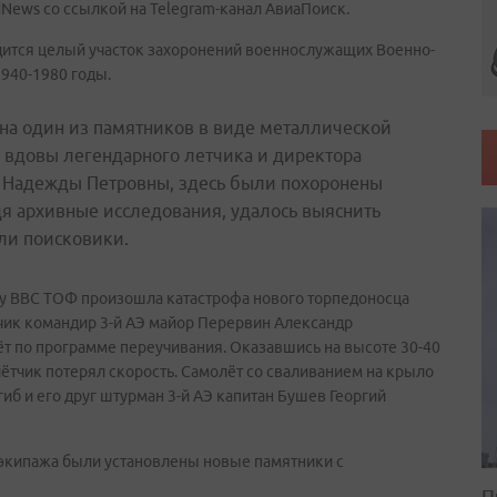
News со ссылкой на Telegram-канал АвиаПоиск.
дится целый участок захоронений военнослужащих Военно-
940-1980 годы.
на один из памятников в виде металлической
 вдовы легендарного летчика и директора
 Надежды Петровны, здесь были похоронены
я архивные исследования, удалось выяснить
али поисковики.
ку ВВС ТОФ произошла катастрофа нового торпедоносца
тчик командир 3-й АЭ майор Перервин Александр
т по программе переучивания. Оказавшись на высоте 30-40
 лётчик потерял скорость. Самолёт со сваливанием на крыло
гиб и его друг штурман 3-й АЭ капитан Бушев Георгий
экипажа были установлены новые памятники с
П