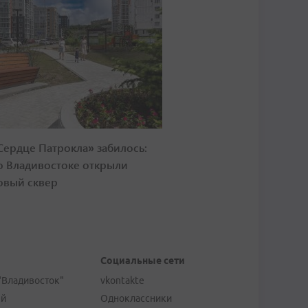
Сердце Патрокла» забилось:
о Владивостоке открыли
овый сквер
Социальные сети
"Владивосток"
vkontakte
ей
Одноклассники