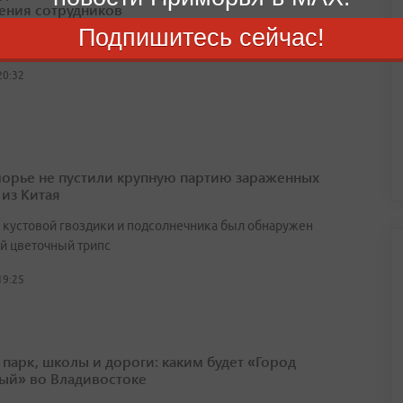
ения сотрудников
Подпишитесь сейчас!
его о планах уволиться заранее говорят женщины
20:32
орье не пустили крупную партию зараженных
 из Китая
х кустовой гвоздики и подсолнечника был обнаружен
й цветочный трипс
19:25
 парк, школы и дороги: каким будет «Город
ый» во Владивостоке