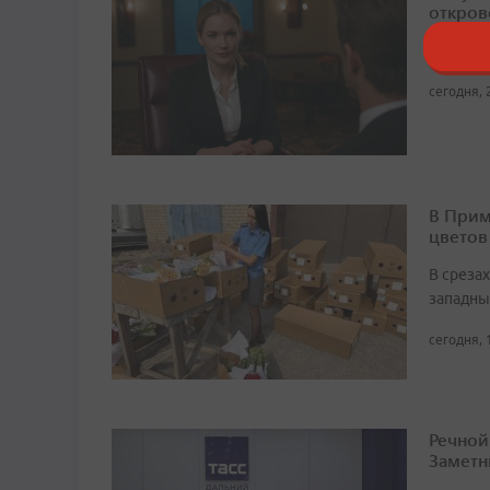
откров
Чаще вс
сегодня, 
В Прим
цветов
В среза
западны
сегодня, 
Речной
Заметн