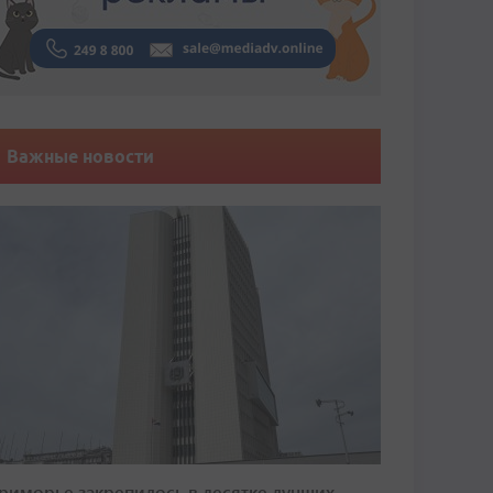
Важные новости
риморье закрепилось в десятке лучших