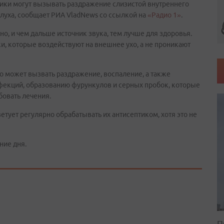
ники могут вызывать раздражение слизистой внутреннего
 слуха, сообщает РИА VladNews со ссылкой на
«Радио 1»
.
но, и чем дальше источник звука, тем лучше для здоровья.
, которые воздействуют на внешнее ухо, а не проникают
то может вызвать раздражение, воспаление, а также
фекций, образованию фурункулов и серных пробок, которые
бовать лечения.
етует регулярно обрабатывать их антисептиком, хотя это не
ние дня.
П