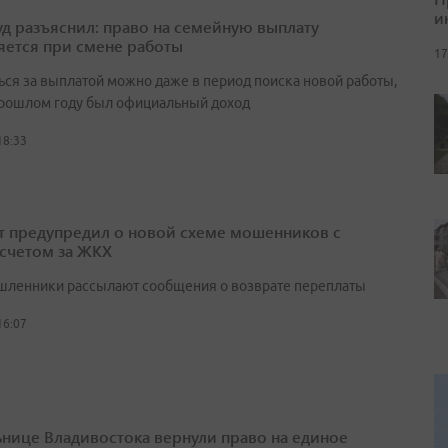
и
д разъяснил: право на семейную выплату
яется при смене работы
17
ься за выплатой можно даже в период поиска новой работы,
прошлом году был официальный доход
18:33
т предупредил о новой схеме мошенников с
счетом за ЖКХ
ленники рассылают сообщения о возврате переплаты
16:07
нице Владивостока вернули право на единое