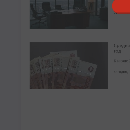
В ноябре
сегодня, 
Средня
год
К июлю 
сегодня, 