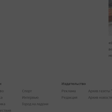
«
в
н
и
Издательство
во
Спорт
Реклама
Архив газеты 
ка
Интервью
Редакция
Архив новост
ика
Город на ладони
ествия