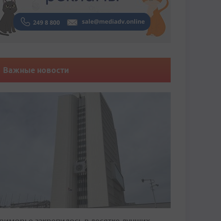
Важные новости
риморье закрепилось в десятке лучших