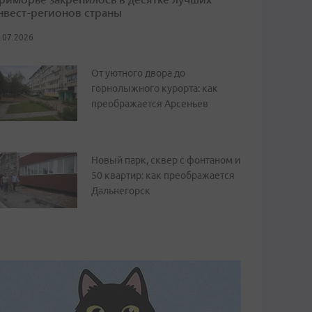
нвест-регионов страны
.07.2026
От уютного двора до
горнолыжного курорта: как
преображается Арсеньев
Новый парк, сквер с фонтаном и
50 квартир: как преображается
Дальнегорск