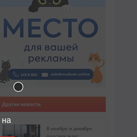
Другие новости
 на
В ноябре и декабре
россиян ждут