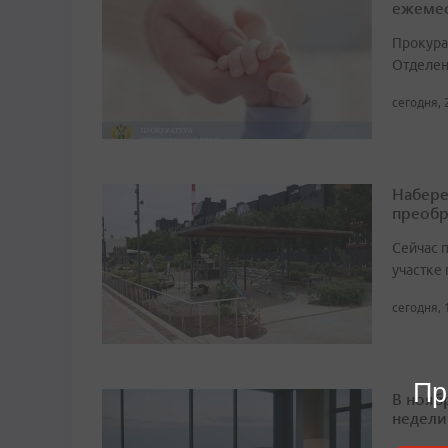
ежемес
Прокура
Отделен
сегодня, 
Набере
преобр
Сейчас 
участке
сегодня, 
Пр
В нояб
недели