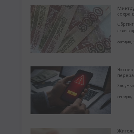
Минтру
сохран
Обратит
если в 
сегодня, 
Экспер
перера
Злоумыш
сегодня, 
Житель