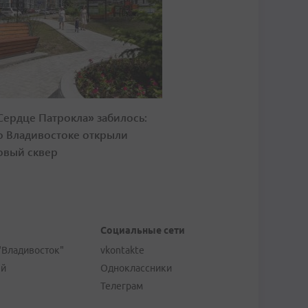
Сердце Патрокла» забилось:
о Владивостоке открыли
овый сквер
Социальные сети
"Владивосток"
vkontakte
ей
Одноклассники
Телеграм