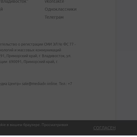
"Владивосток"
vkontakte
ей
Одноклассники
Телеграм
тельство о регистрации СМИ ЭЛ № ФС 77 -
хнологий и массовых коммуникаций
1, Приморский край, г. Владивосток, ул.
ии: 690091, Приморский край, г.
иа Центр» sale@mediadv.online. Тел.: +7
kie в вашем браузере.
Просматривая
СОГЛАСЕН