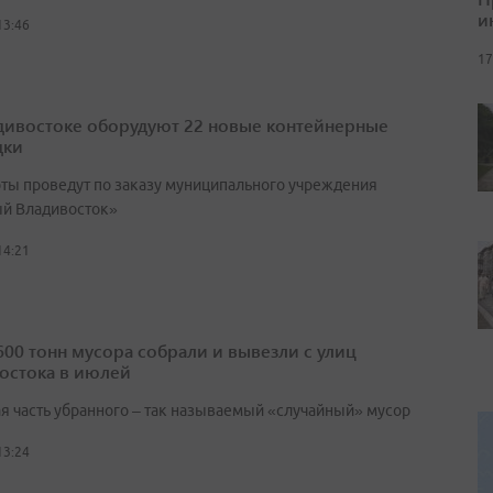
и
13:46
17
дивостоке оборудуют 22 новые контейнерные
дки
оты проведут по заказу муниципального учреждения
й Владивосток»
14:21
600 тонн мусора собрали и вывезли с улиц
остока в июлей
я часть убранного – так называемый «случайный» мусор
13:24