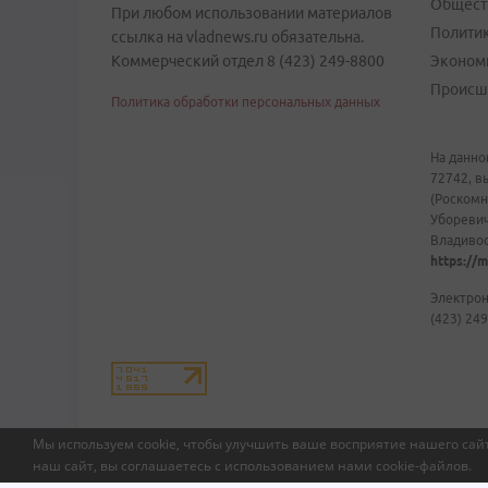
Общест
При любом использовании материалов
Полити
ссылка на vladnews.ru обязательна.
Коммерческий отдел 8 (423) 249-8800
Эконом
Происш
Политика обработки персональных данных
На данно
72742, в
(Роскомн
Уборевич
Владивост
https://m
Электрон
(423) 249
Мы используем cookie, чтобы улучшить ваше восприятие нашего сайт
наш сайт, вы соглашаетесь с использованием нами
cookie-файлов
.