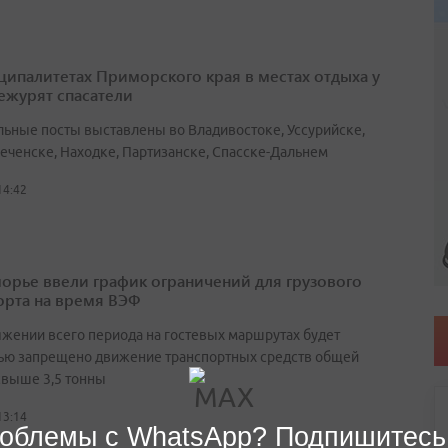
ципалитетах Приморского края в местах отдыха у
ежурят спасатели
льные посты выставлены во Владивостоке, Уссурийске,
еченске, Находке, Партизанске, Спасске-Дальнем
14:42
орье ввели график ограничений для грузового
орта на время ВЭФ
яжении всего периода на гостевых маршрутах будет
ью запрещено движение транспортных средств общей
свыше 3,5 тонны
13:14
облемы с WhatsApp? Подпишитесь