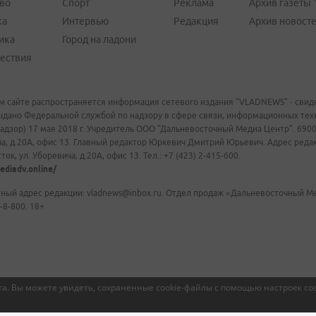
во
Спорт
Реклама
Архив газеты 
ка
Интервью
Редакция
Архив новост
ика
Город на ладони
ествия
м сайте распространяется информация сетевого издания "VLADNEWS" - свиде
ыдано Федеральной службой по надзору в сфере связи, информационных те
адзор) 17 мая 2018 г. Учредитель ООО "Дальневосточный Медиа Центр". 69009
а, д.20А, офис 13. Главный редактор Юркевич Дмитрий Юрьевич. Адрес редакц
ок, ул. Уборевича, д.20А, офис 13. Тел.: +7 (423) 2-415-600.
ediadv.online/
ный адрес редакции: vladnews@inbox.ru. Отдел продаж «Дальневосточный Мед
-8-800. 18+
а. Вы можете увидеть, сохраненные cookie-файлы с помощью настроек coo