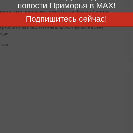
новости Приморья в MAX!
дивостоке передали семье Героя России Сергея
ва его портрет
Подпишитесь сейчас!
 работа была представлена широкой публике в день
ации
13:20