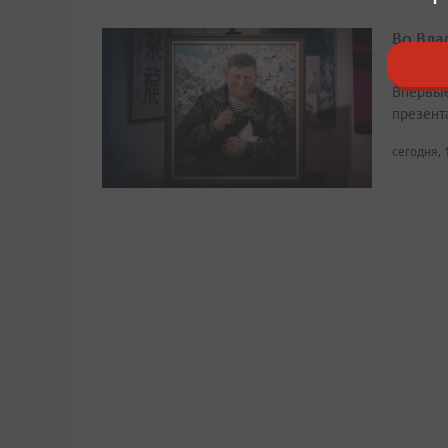
Во Вла
Ефремо
Впервые
презент
сегодня, 