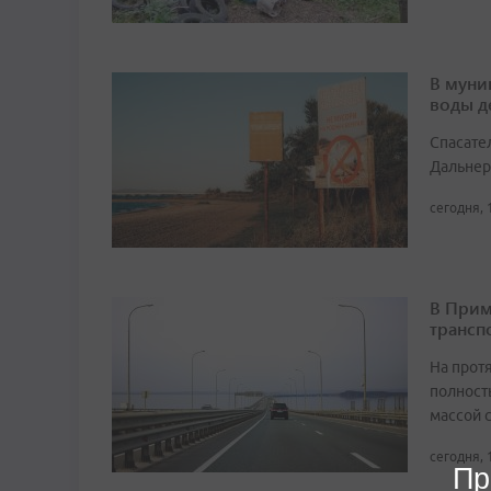
В муни
воды д
Спасате
Дальнер
сегодня, 
В Прим
трансп
На прот
полност
массой 
сегодня, 
Пр