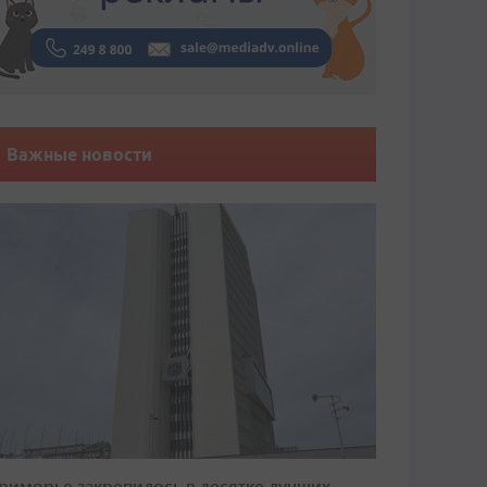
Важные новости
риморье закрепилось в десятке лучших