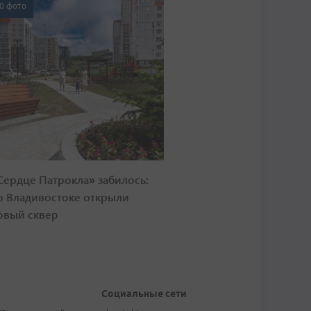
0 фото
Сердце Патрокла» забилось:
о Владивостоке открыли
овый сквер
Социальные сети