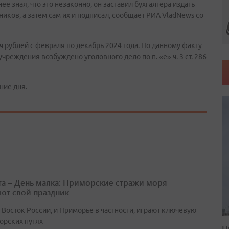
ее зная, что это незаконно, он заставил бухгалтера издать
иков, а затем сам их и подписал, сообщает РИА VladNews со
 рублей с февраля по декабрь 2024 года. По данному факту
чреждения возбуждено уголовного дело по п. «е» ч. 3 ст. 286
ние дня.
ста – День маяка: Приморские стражи моря
ют свой праздник
 Восток России, и Приморье в частности, играют ключевую
орских путях
П