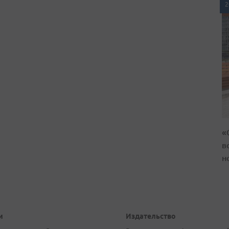
2
«
в
н
и
Издательство