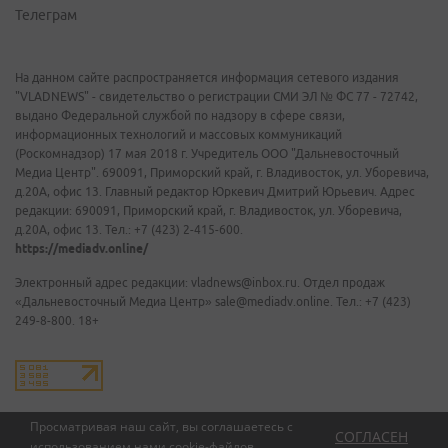
Телеграм
На данном сайте распространяется информация сетевого издания
"VLADNEWS" - свидетельство о регистрации СМИ ЭЛ № ФС 77 - 72742,
выдано Федеральной службой по надзору в сфере связи,
информационных технологий и массовых коммуникаций
(Роскомнадзор) 17 мая 2018 г. Учредитель ООО "Дальневосточный
Медиа Центр". 690091, Приморский край, г. Владивосток, ул. Уборевича,
д.20А, офис 13. Главный редактор Юркевич Дмитрий Юрьевич. Адрес
редакции: 690091, Приморский край, г. Владивосток, ул. Уборевича,
д.20А, офис 13. Тел.: +7 (423) 2-415-600.
https://mediadv.online/
Электронный адрес редакции: vladnews@inbox.ru. Отдел продаж
«Дальневосточный Медиа Центр» sale@mediadv.online. Тел.: +7 (423)
249-8-800. 18+
Просматривая наш сайт, вы соглашаетесь с
СОГЛАСЕН
использованием нами
cookie-файлов
.