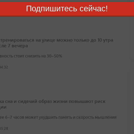
Подпишитесь сейчас!
03:23
 тренироваться на улице можно только до 10 утра
сле 7 вечера
вность стоит снизить на 30–50%
04:32
ка сна и сидячий образ жизни повышают риск
ции
ее 6–7 часов может ухудшить память и скорость мышления
05:28