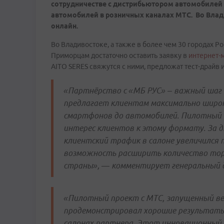
сотрудничестве с дистрибьютором автомобилей
автомобилей в розничных каналах МТС. Во Влад
онлайн.
Во Владивостоке, а также в более чем 30 городах 
Приморцам достаточно оставить заявку в
интернет-
AITO SERES свяжутся с ними, предложат тест-драйв 
«Партнёрство с «МБ РУС» – важный шаг 
предлагает клиентам максимально широк
смартфонов до автомобилей. Пилотный п
интерес клиентов к этому формату. За д
клиентский трафик в салоне увеличился
возможность расширить количество торг
страны», — комментирует генеральный 
«Пилотный проект с МТС, запущенный вес
продемонстрировал хорошие результаты,
салонах партнера. Этот инновационный 