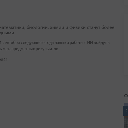
математики, биологии, химии и физики станут более
адными
 1 сентября следующего года навыки работы с ИИ войдут в
ь метапредметных результатов
06:21
Ф
2