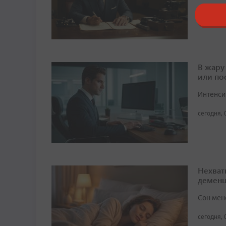
сегодня, 
В жару
или по
Интенси
сегодня, 
Нехват
демен
Сон мен
сегодня, 