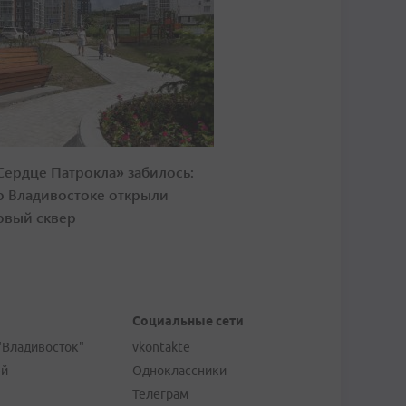
Сердце Патрокла» забилось:
о Владивостоке открыли
овый сквер
Социальные сети
"Владивосток"
vkontakte
ей
Одноклассники
Телеграм