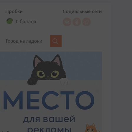
Пробки
Социальные сети
0 баллов
Город на ладони