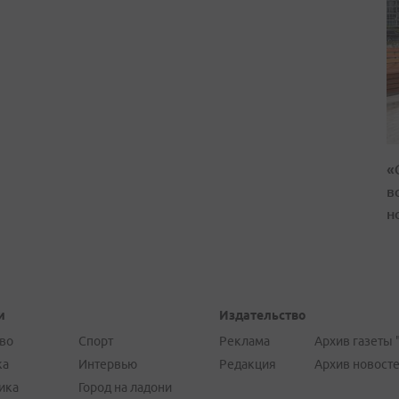
«
в
н
и
Издательство
во
Спорт
Реклама
Архив газеты 
ка
Интервью
Редакция
Архив новост
ика
Город на ладони