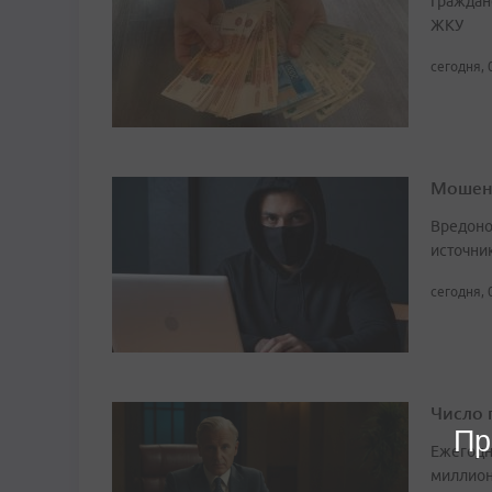
Граждан
ЖКУ
сегодня, 
Мошенн
Вредоно
источни
сегодня, 
Число 
Пр
Ежегодн
миллион