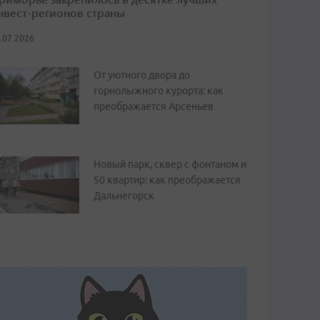
нвест-регионов страны
.07.2026
От уютного двора до
горнолыжного курорта: как
преображается Арсеньев
Новый парк, сквер с фонтаном и
50 квартир: как преображается
Дальнегорск