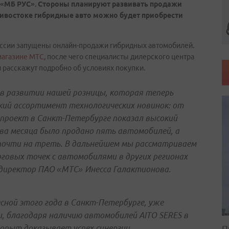
 «МБ РУС». Стороны планируют развивать продажи
ивостоке гибридные авто можно будет приобрести
России запущены онлайн-продажи гибридных автомобилей.
магазине МТС
, после чего специалисты дилерского центра
и расскажут подробно об условиях покупки.
в развитии нашей розницы, которая теперь
ий ассортимент технологических новинок: от
роект в Санкт-Петербурге показал высокий
ва месяца было продано пять автомобилей, а
 почти на треть. В дальнейшем мы рассматриваем
овых точек с автомобилями в других регионах
директор ПАО «МТС» Инесса Галактионова.
ной этого года в Санкт-Петербурге, уже
 благодаря наличию автомобилей AITO SERES в
П
опыт доказывает успех синергии