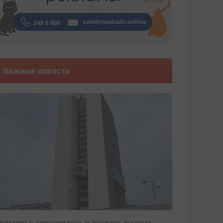
Важные новости
риморье закрепилось в десятке лучших