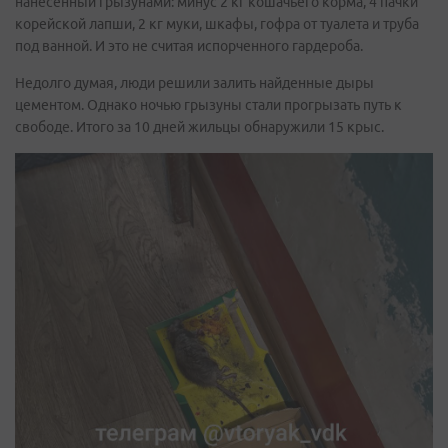
нанесенный грызунами: минус 2 кг кошачьего корма, 4 пачки
корейской лапши, 2 кг муки, шкафы, гофра от туалета и труба
под ванной. И это не считая испорченного гардероба.
Недолго думая, люди решили залить найденные дыры
цементом. Однако ночью грызуны стали прогрызать путь к
свободе. Итого за 10 дней жильцы обнаружили 15 крыс.