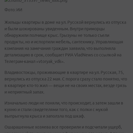
Фото: ИИ
Жильцы квартиры в доме на ул. Русской вернулись из отпуска
и были шокированы увиденным. Внутри приморцы
обнаружили полчище крыс. Грызуны не только съели
продукты, но и испортили мебель, сантехнику. Управляющая
компания на замечания граждан заявила, что выполняла
детализацию в срок, сообщает РИА VladNews со ссылкой на
Телеграм-канал «vtoryak_vdk».
Владивостокцы, проживающие в квартире на ул. Русская, 75,
вернулись из отпуска 22 мая. С порога сразу стало понятно, что
в квартире кто-то жил — вещи не на своих местах, везде грязь
и неприятный запах.
Изначально люди не поняли, что происходит, а затем зашли в
кухню и стали свидетелями того, как с полки с мукой
выпрыгнула крыса и заползла под шкаф.
Ошарашенные хозяева все проверили и подсчитали ущерб,