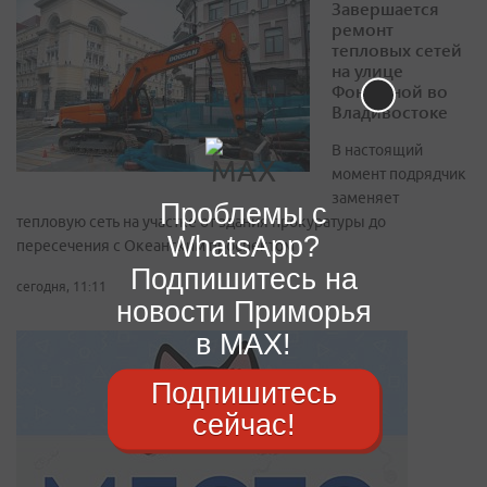
Завершается
ремонт
тепловых сетей
на улице
Фонтанной во
Владивостоке
В настоящий
момент подрядчик
заменяет
Проблемы с
тепловую сеть на участке от здания прокуратуры до
WhatsApp?
пересечения с Океанским проспектом
Подпишитесь на
сегодня, 11:11
новости Приморья
в MAX!
Подпишитесь
сейчас!