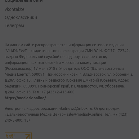
Социальные сети
vkontakte
Одноклассники
Телеграм
На данном сайте распространяется информация сетевого издания
"VLADNEWS" - свидетельство о регистрации СМИ ЭЛ № ФС 77 - 72742,
выдано Федеральной службой по надзору в сфере связи,
информационных технологий и массовых коммуникаций
(Роскомнадзор) 17 мая 2018 г. Учредитель ООО "Дальневосточный
Медиа Центр". 690091, Приморский край, г. Владивосток, ул. Уборевича,
д.20А, офис 13. Главный редактор Юркевич Дмитрий Юрьевич. Адрес
редакции: 690091, Приморский край, г. Владивосток, ул. Уборевича,
д.20А, офис 13. Тел.: +7 (423) 2-415-600.
https://mediadv.online/
Электронный адрес редакции: vladnews@inbox.ru. Отдел продаж
«Дальневосточный Медиа Центр» sale@mediadv.online. Тел.: +7 (423)
249-8-800. 18+