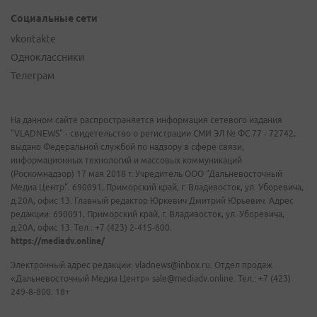
Социальные сети
vkontakte
Одноклассники
Телеграм
На данном сайте распространяется информация сетевого издания
"VLADNEWS" - свидетельство о регистрации СМИ ЭЛ № ФС 77 - 72742,
выдано Федеральной службой по надзору в сфере связи,
информационных технологий и массовых коммуникаций
(Роскомнадзор) 17 мая 2018 г. Учредитель ООО "Дальневосточный
Медиа Центр". 690091, Приморский край, г. Владивосток, ул. Уборевича,
д.20А, офис 13. Главный редактор Юркевич Дмитрий Юрьевич. Адрес
редакции: 690091, Приморский край, г. Владивосток, ул. Уборевича,
д.20А, офис 13. Тел.: +7 (423) 2-415-600.
https://mediadv.online/
Электронный адрес редакции: vladnews@inbox.ru. Отдел продаж
«Дальневосточный Медиа Центр» sale@mediadv.online. Тел.: +7 (423)
249-8-800. 18+