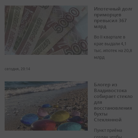
Ипотечный долг
приморцев
превысил 367
млрд
Во II квартале в
крае выдали 4,1
тыс. ипотек на 20,8
млрд
сегодня, 20:14
Блогер из
Владивостока
собирает стекло
для
восстановления
бухты
Стеклянной
Пункт приёма
создан, чтобы