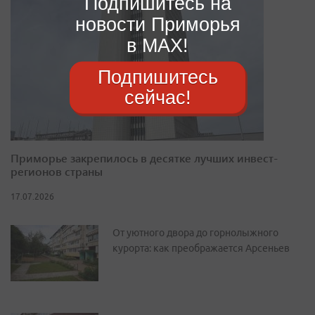
Подпишитесь на
новости Приморья
в MAX!
Подпишитесь
сейчас!
Приморье закрепилось в десятке лучших инвест-
регионов страны
17.07.2026
От уютного двора до горнолыжного
курорта: как преображается Арсеньев