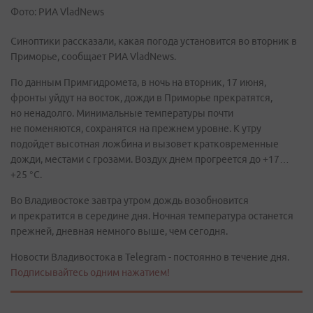
Фото: РИА VladNews
Синоптики рассказали, какая погода установится во вторник в
Приморье, сообщает РИА VladNews.
По данным Примгидромета, в ночь на вторник, 17 июня,
фронты уйдут на восток, дожди в Приморье прекратятся,
но ненадолго. Минимальные температуры почти
не поменяются, сохранятся на прежнем уровне. К утру
подойдет высотная ложбина и вызовет кратковременные
дожди, местами с грозами. Воздух днем прогреется до +17…
+25 °С.
Во Владивостоке завтра утром дождь возобновится
и прекратится в середине дня. Ночная температура останется
прежней, дневная немного выше, чем сегодня.
Новости Владивостока в Telegram - постоянно в течение дня.
Подписывайтесь одним нажатием!