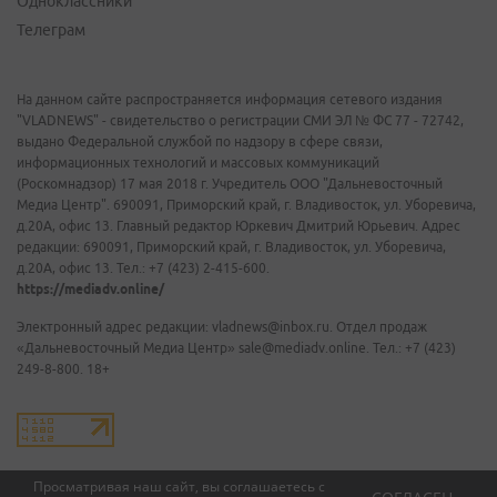
Одноклассники
Телеграм
На данном сайте распространяется информация сетевого издания
"VLADNEWS" - свидетельство о регистрации СМИ ЭЛ № ФС 77 - 72742,
выдано Федеральной службой по надзору в сфере связи,
информационных технологий и массовых коммуникаций
(Роскомнадзор) 17 мая 2018 г. Учредитель ООО "Дальневосточный
Медиа Центр". 690091, Приморский край, г. Владивосток, ул. Уборевича,
д.20А, офис 13. Главный редактор Юркевич Дмитрий Юрьевич. Адрес
редакции: 690091, Приморский край, г. Владивосток, ул. Уборевича,
д.20А, офис 13. Тел.: +7 (423) 2-415-600.
https://mediadv.online/
Электронный адрес редакции: vladnews@inbox.ru. Отдел продаж
«Дальневосточный Медиа Центр» sale@mediadv.online. Тел.: +7 (423)
249-8-800. 18+
Просматривая наш сайт, вы соглашаетесь с