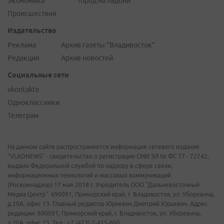
Экономика
Город на ладони
Происшествия
Издательство
Реклама
Архив газеты "Владивосток"
Редакция
Архив новостей
Социальные сети
vkontakte
Одноклассники
Телеграм
На данном сайте распространяется информация сетевого издания
"VLADNEWS" - свидетельство о регистрации СМИ ЭЛ № ФС 77 - 72742,
выдано Федеральной службой по надзору в сфере связи,
информационных технологий и массовых коммуникаций
(Роскомнадзор) 17 мая 2018 г. Учредитель ООО "Дальневосточный
Медиа Центр". 690091, Приморский край, г. Владивосток, ул. Уборевича,
д.20А, офис 13. Главный редактор Юркевич Дмитрий Юрьевич. Адрес
редакции: 690091, Приморский край, г. Владивосток, ул. Уборевича,
д.20А, офис 13. Тел.: +7 (423) 2-415-600.