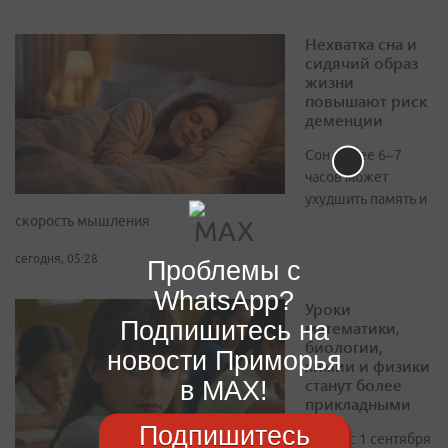
Нехватка сна и
сидячий образ
жизни
повышают риск
деменции
Сон менее 6–7
часов может
ухудшить память и
скорость мышления
сегодня, 05:28
Проблемы с
WhatsApp?
Уроки
Подпишитесь на
математики,
биологии,
новости Приморья
химии и физики
станут более
в MAX!
прикладными
Подпишитесь
Также с 1 сентября