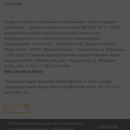
Телеграм
На данном сайте распространяется информация сетевого издания
"VLADNEWS" - свидетельство о регистрации СМИ ЭЛ № ФС 77 - 72742,
выдано Федеральной службой по надзору в сфере связи,
информационных технологий и массовых коммуникаций
(Роскомнадзор) 17 мая 2018 г. Учредитель ООО "Дальневосточный
Медиа Центр". 690091, Приморский край, г. Владивосток, ул. Уборевича,
д.20А, офис 13. Главный редактор Юркевич Дмитрий Юрьевич. Адрес
редакции: 690091, Приморский край, г. Владивосток, ул. Уборевича,
д.20А, офис 13. Тел.: +7 (423) 2-415-600.
https://mediadv.online/
Электронный адрес редакции: vladnews@inbox.ru. Отдел продаж
«Дальневосточный Медиа Центр» sale@mediadv.online. Тел.: +7 (423)
249-8-800. 18+
Просматривая наш сайт, вы соглашаетесь с
СОГЛАСЕН
использованием нами
cookie-файлов
.