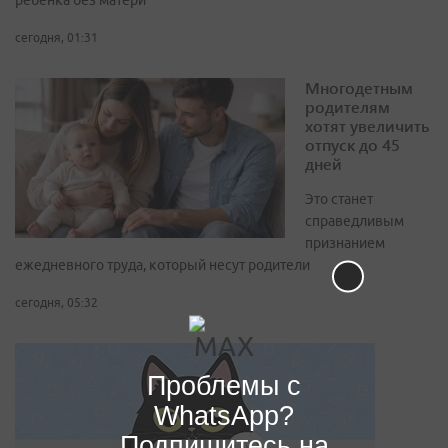
ребёнка без матери
сегодня, 01:31
Многодетным
родителям
хотят увеличить
отпуск до 45
дней
Это станет
справедливым
признанием
ежедневного труда, который несут родители
сегодня, 05:32
Проблемы с
WhatsApp?
Подпишитесь на