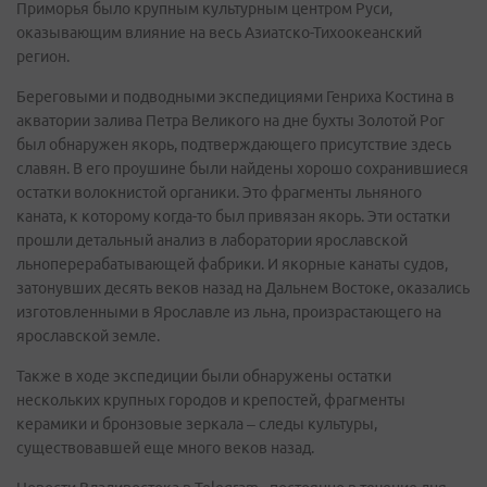
Приморья было крупным культурным центром Руси,
оказывающим влияние на весь Азиатско-Тихоокеанский
регион.
Береговыми и подводными экспедициями Генриха Костина в
акватории залива Петра Великого на дне бухты Золотой Рог
был обнаружен якорь, подтверждающего присутствие здесь
славян. В его проушине были найдены хорошо сохранившиеся
остатки волокнистой органики. Это фрагменты льняного
каната, к которому когда-то был привязан якорь. Эти остатки
прошли детальный анализ в лаборатории ярославской
льноперерабатывающей фабрики. И якорные канаты судов,
затонувших десять веков назад на Дальнем Востоке, оказались
изготовленными в Ярославле из льна, произрастающего на
ярославской земле.
Также в ходе экспедиции были обнаружены остатки
нескольких крупных городов и крепостей, фрагменты
керамики и бронзовые зеркала – следы культуры,
существовавшей еще много веков назад.