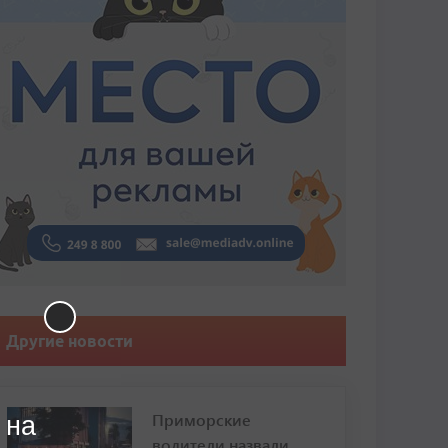
Другие новости
Приморские
 на
водители назвали