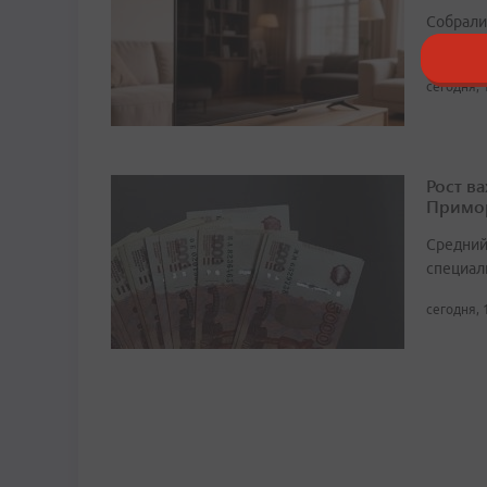
Собрали 
слишком
сегодня, 
Рост в
Примор
Средний
специали
сегодня, 