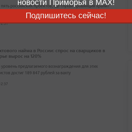
новости Приморья в MAX!
пять российских проектов, где глухая провинция хранит
 много секретов
Подпишитесь сейчас!
12:31
ахтового найма в России: спрос на сварщиков в
ье вырос на 120%
 уровень предлагаемого вознаграждения для этих
стов достиг 189 847 рублей за вахту
12:37