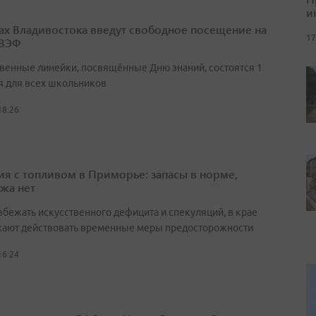
и
ах Владивостока введут свободное посещение на
17
 ВЭФ
венные линейки, посвящённые Дню знаний, состоятся 1
я для всех школьников
18:26
ия с топливом в Приморье: запасы в норме,
жа нет
збежать искусственного дефицита и спекуляций, в крае
ают действовать временные меры предосторожности
16:24