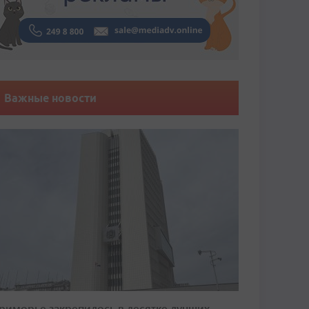
Важные новости
риморье закрепилось в десятке лучших