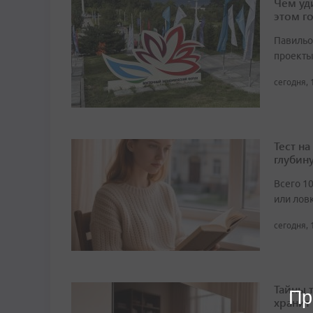
Чем уд
этом г
Павильо
проекты
сегодня, 
Тест н
глубин
Всего 1
или лов
сегодня, 
Тайны 
Пр
хранит