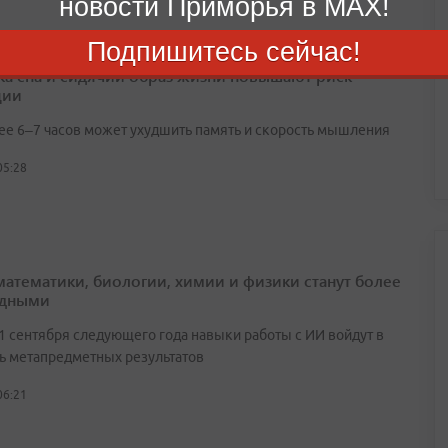
новости Приморья в MAX!
Подпишитесь сейчас!
ка сна и сидячий образ жизни повышают риск
ции
ее 6–7 часов может ухудшить память и скорость мышления
05:28
математики, биологии, химии и физики станут более
адными
 1 сентября следующего года навыки работы с ИИ войдут в
ь метапредметных результатов
06:21