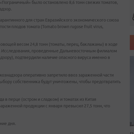
 «Пограничный» было остановлено 8,6 тонн свежих томатов,
адзор.
карантинного для стран Евразийского экономического союза
ти плодов томата (Tomato brown rugose fruit virus,
вощей весом 24,8 тонн (томаты, перец, баклажаны) в ходе
за. Исследования, проведенные Дальневосточным филиалом
ору), подтвердили наличие опасного вируса именно в
ознадзора оперативно запретило ввоз зараженной части
выбору собственника будут уничтожены, чтобы предотвратить
гда в перце (остром и сладком) и томатах из Китая
араженной продукции с января превысил 27,5 тонн, что
ние дня.
П