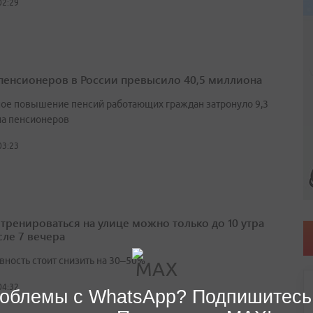
02:29
пенсионеров в России превысило 40,5 миллиона
ое повышение пенсий работающих граждан затронуло 9,3
а пенсионеров
03:23
 тренироваться на улице можно только до 10 утра
сле 7 вечера
вность стоит снизить на 30–50%
04:32
облемы с WhatsApp? Подпишитесь