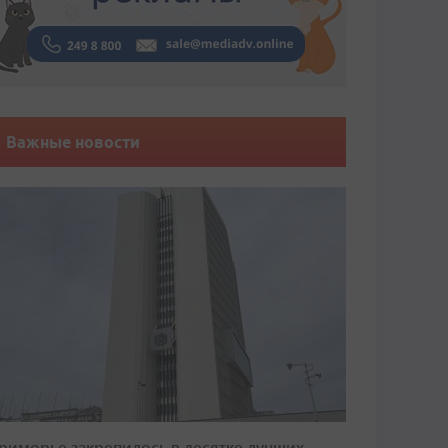
Важные новости
риморье закрепилось в десятке лучших