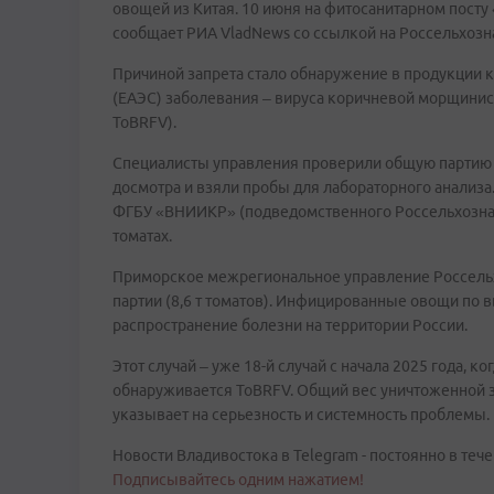
овощей из Китая. 10 июня на фитосанитарном посту
сообщает РИА VladNews со ссылкой на Россельхозн
Причиной запрета стало обнаружение в продукции 
(ЕАЭС) заболевания – вируса коричневой морщинистос
ToBRFV).
Специалисты управления проверили общую партию о
досмотра и взяли пробы для лабораторного анали
ФГБУ «ВНИИКР» (подведомственного Россельхознадз
томатах.
Приморское межрегиональное управление Россельх
партии (8,6 т томатов). Инфицированные овощи по 
распространение болезни на территории России.
Этот случай – уже 18-й случай с начала 2025 года, ко
обнаруживается ToBRFV. Общий вес уничтоженной з
указывает на серьезность и системность проблемы.
Новости Владивостока в Telegram - постоянно в тече
Подписывайтесь одним нажатием!