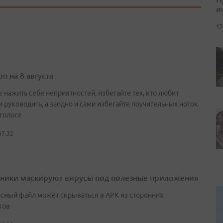
и
17
п на 8 августа
 нажить себе неприятностей, избегайте тех, кто любит
и руководить, а заодно и сами избегайте поучительных ноток
 голосе
07:32
ики маскируют вирусы под полезные приложения
сный файл может скрываться в APK из сторонних
ков