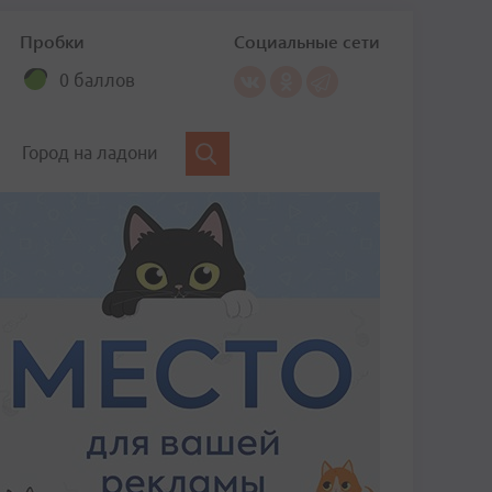
Пробки
Социальные сети
0 баллов
Город на ладони