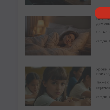
Нехват
демен
Сон мен
сегодня, 
Уроки 
прикл
Также с
перечен
сегодня, 