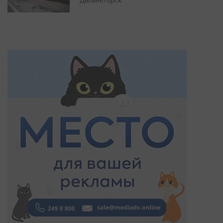
Дальнегорск