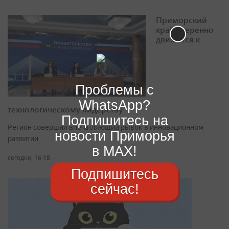
Приморский
край уверенно
движется к
Проблемы с
WhatsApp?
технологическому лидерству
Подпишитесь на
Регион совершил впечатляющий рывок в инновационном
новости Приморья
развитии
в MAX!
сегодня, 16:18
Подпишитесь
сейчас!