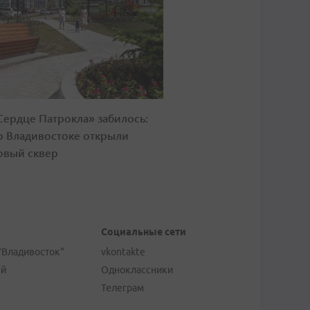
Сердце Патрокла» забилось:
о Владивостоке открыли
овый сквер
Социальные сети
"Владивосток"
vkontakte
ей
Одноклассники
Телеграм