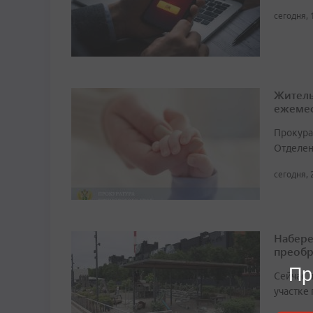
сегодня, 
Житель
ежемес
Прокура
Отделен
сегодня, 
Набере
преобр
Пр
Сейчас 
участке