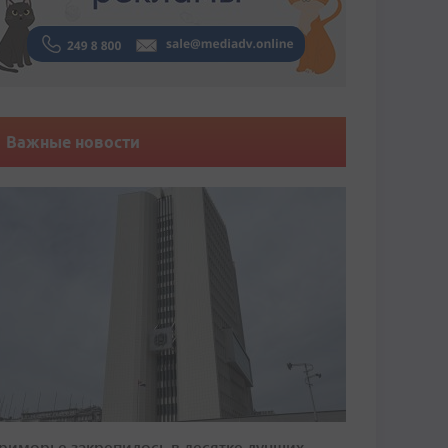
Важные новости
риморье закрепилось в десятке лучших