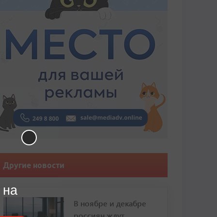
Другие новости
 на
В ноябре и декабре
россиян ждут