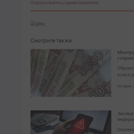
Подписывайтесь одним нажатием!
Смотрите также
Минтру
сохран
Обратит
если в 
сегодня, 
Экспер
перера
Злоумыш