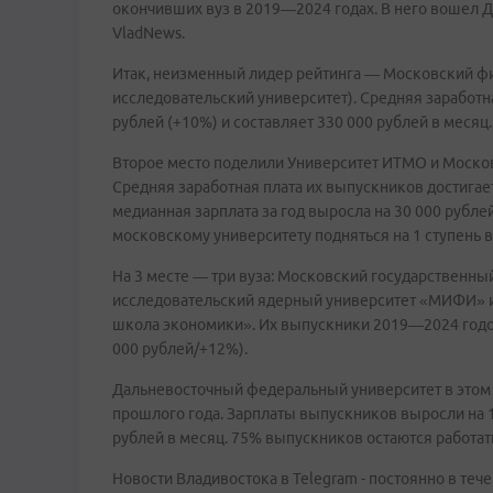
окончивших вуз в 2019—2024 годах. В него вошел 
VladNews.
Итак, неизменный лидер рейтинга — Московский фи
исследовательский университет). Средняя заработн
рублей (+10%) и составляет 330 000 рублей в месяц.
Второе место поделили Университет ИТМО и Москов
Средняя заработная плата их выпускников достигает
медианная зарплата за год выросла на 30 000 рублей
московскому университету подняться на 1 ступень в р
На 3 месте — три вуза: Московский государственны
исследовательский ядерный университет «МИФИ» 
школа экономики». Их выпускники 2019—2024 годов
000 рублей/+12%).
Дальневосточный федеральный университет в этом г
прошлого года. Зарплаты выпускников выросли на 1
рублей в месяц. 75% выпускников остаются работат
Новости Владивостока в Telegram - постоянно в тече