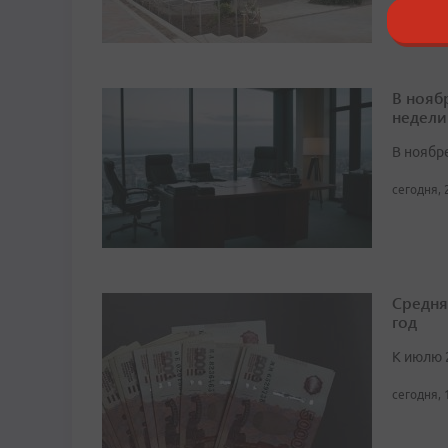
сегодня, 
В нояб
недели
В ноябре
сегодня, 
Средня
год
К июлю 
сегодня, 