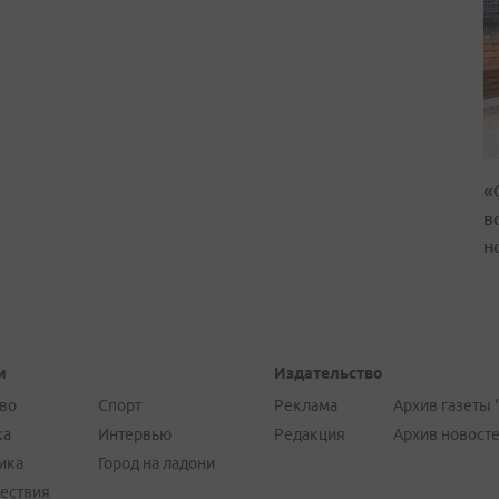
«
в
н
и
Издательство
во
Спорт
Реклама
Архив газеты 
ка
Интервью
Редакция
Архив новост
ика
Город на ладони
ествия