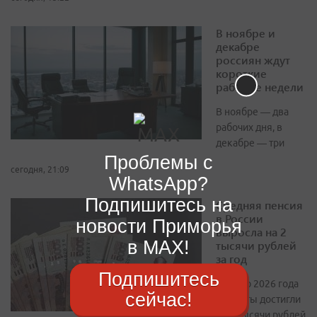
В ноябре и
декабре
россиян ждут
короткие
рабочие недели
В ноябре — два
рабочих дня, в
декабре — три
Проблемы с
сегодня, 21:09
WhatsApp?
Подпишитесь на
Средняя пенсия
в России
новости Приморья
выросла на 2
в MAX!
тысячи рублей
за год
Подпишитесь
К июлю 2026 года
сейчас!
выплаты достигли
27,2 тысячи рублей