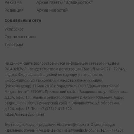
Реклама
Архив газеты "Владивосток"
Редакция
Архив новостей
Социальные сети
vkontakte
Одноклассники
Телеграм
На данном сайте распространяется информация сетевого издания
"VLADNEWS" - свидетельство о регистрации СМИ ЭЛ № ФС 77 - 72742,
выдано Федеральной службой по надзору в сфере связи,
информационных технологий и массовых коммуникаций
(Роскомнадзор) 17 мая 2018 г. Учредитель ООО "Дальневосточный
Медиа Центр". 690091, Приморский край, г. Владивосток, ул. Уборевича,
д.20А, офис 13. Главный редактор Юркевич Дмитрий Юрьевич. Адрес
редакции: 690091, Приморский край, г. Владивосток, ул. Уборевича,
д.20А, офис 13. Тел.: +7 (423) 2-415-600.
https://mediadv.online/
Электронный адрес редакции: vladnews@inbox.ru. Отдел продаж
«Дальневосточный Медиа Центр» sale@mediadv.online. Тел.: +7 (423)