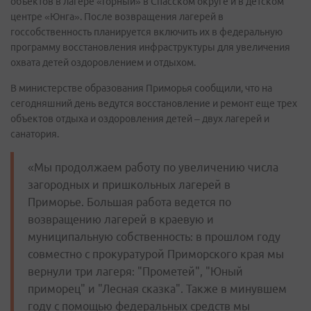
объектов в лагере «Горный» в Спасском округе и в детском
центре «Юнга». После возвращения лагерей в
госсобственность планируется включить их в федеральную
программу восстановления инфраструктуры для увеличения
охвата детей оздоровлением и отдыхом.
В министерстве образования Приморья сообщили, что на
сегодняшний день ведутся восстановление и ремонт еще трех
объектов отдыха и оздоровления детей – двух лагерей и
санатория.
«Мы продолжаем работу по увеличению числа
загородных и пришкольных лагерей в
Приморье. Большая работа ведется по
возвращению лагерей в краевую и
муниципальную собственность: в прошлом году
совместно с прокуратурой Приморского края мы
вернули три лагеря: "Прометей", "Юный
приморец" и "Лесная сказка". Также в минувшем
году с помощью федеральных средств мы