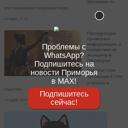
программы по
восстановлению популяции тигра
сегодня, 17:12
Прокуратура
проверяет
информацию о
Проблемы с
нападении на
WhatsApp?
женщину в
Приморье
Подпишитесь на
новости Приморья
Поводом стали
публикации в СМИ
в MAX!
и сигналы в
соцсетях
Подпишитесь
сейчас!
сегодня, 19:07