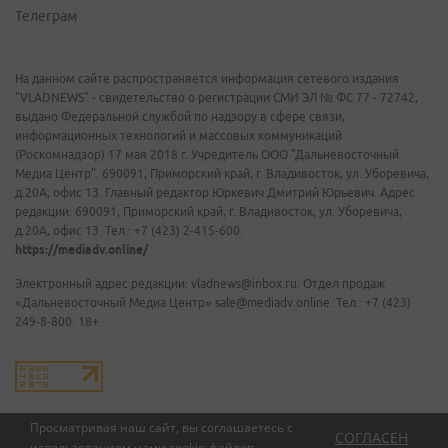
Телеграм
На данном сайте распространяется информация сетевого издания
"VLADNEWS" - свидетельство о регистрации СМИ ЭЛ № ФС 77 - 72742,
выдано Федеральной службой по надзору в сфере связи,
информационных технологий и массовых коммуникаций
(Роскомнадзор) 17 мая 2018 г. Учредитель ООО "Дальневосточный
Медиа Центр". 690091, Приморский край, г. Владивосток, ул. Уборевича,
д.20А, офис 13. Главный редактор Юркевич Дмитрий Юрьевич. Адрес
редакции: 690091, Приморский край, г. Владивосток, ул. Уборевича,
д.20А, офис 13. Тел.: +7 (423) 2-415-600.
https://mediadv.online/
Электронный адрес редакции: vladnews@inbox.ru. Отдел продаж
«Дальневосточный Медиа Центр» sale@mediadv.online. Тел.: +7 (423)
249-8-800. 18+
Просматривая наш сайт, вы соглашаетесь с
СОГЛАСЕН
использованием нами
cookie-файлов
.