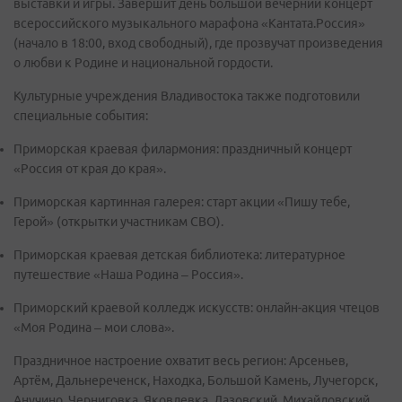
выставки и игры. Завершит день большой вечерний концерт
всероссийского музыкального марафона «Кантата.Россия»
(начало в 18:00, вход свободный), где прозвучат произведения
о любви к Родине и национальной гордости.
Культурные учреждения Владивостока также подготовили
специальные события:
Приморская краевая филармония: праздничный концерт
«Россия от края до края».
Приморская картинная галерея: старт акции «Пишу тебе,
Герой» (открытки участникам СВО).
Приморская краевая детская библиотека: литературное
путешествие «Наша Родина – Россия».
Приморский краевой колледж искусств: онлайн-акция чтецов
«Моя Родина – мои слова».
Праздничное настроение охватит весь регион: Арсеньев,
Артём, Дальнереченск, Находка, Большой Камень, Лучегорск,
Анучино, Черниговка, Яковлевка, Лазовский, Михайловский,