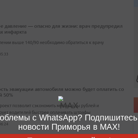
е давление — опасно для жизни: врач предупредил
ах инфаркта
лении выше 140/90 необходимо обратиться к врачу
05:33
сть эвакуации автомобиля можно будет оплатить со
й 50%
роект позволит сэкономить миллиарды рублей и
рует водителей быстрее оплачивать штрафы
облемы с WhatsApp? Подпишитесь
06:24
новости Приморья в MAX!