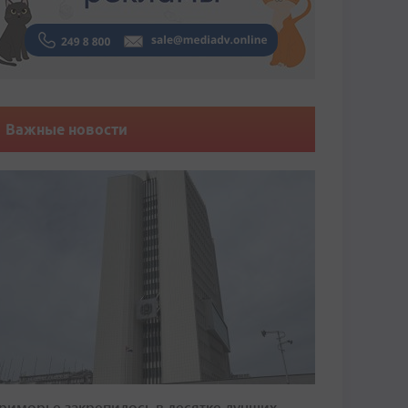
Важные новости
риморье закрепилось в десятке лучших