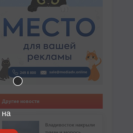
Другие новости
 на
Владивосток накрыли
туман и морось