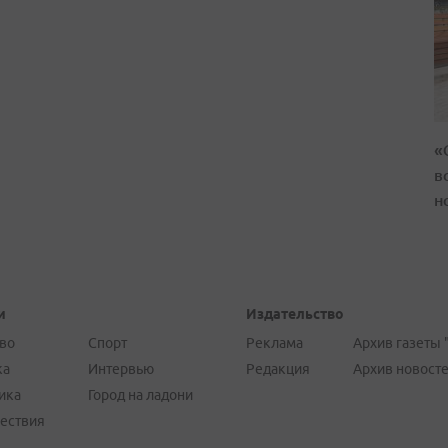
«
в
н
и
Издательство
во
Спорт
Реклама
Архив газеты 
ка
Интервью
Редакция
Архив новост
ика
Город на ладони
ествия