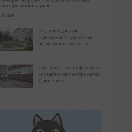
нвест-регионов страны
.07.2026
От уютного двора до
горнолыжного курорта: как
преображается Арсеньев
Новый парк, сквер с фонтаном и
50 квартир: как преображается
Дальнегорск