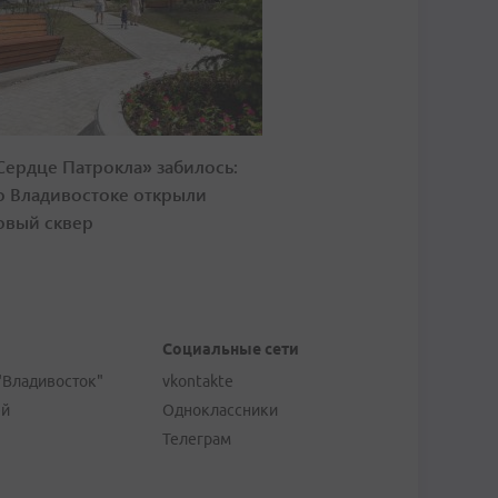
Сердце Патрокла» забилось:
о Владивостоке открыли
овый сквер
Социальные сети
"Владивосток"
vkontakte
ей
Одноклассники
Телеграм