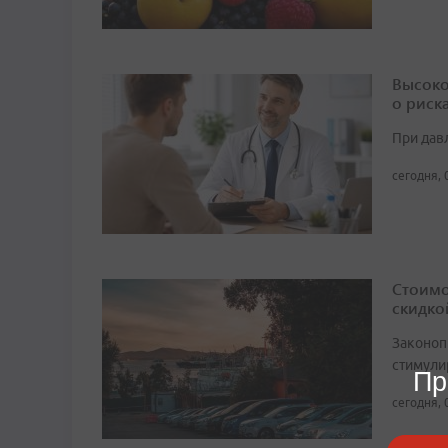
Высоко
о риск
При дав
сегодня, 
Стоимо
скидко
Законоп
стимули
Пр
сегодня, 