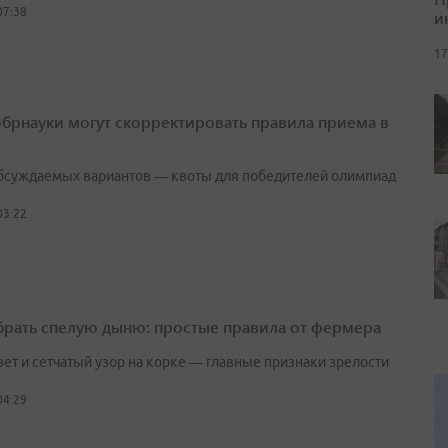
07:38
и
17
брнауки могут скорректировать правила приема в
бсуждаемых вариантов — квоты для победителей олимпиад
03:22
брать спелую дыню: простые правила от фермера
вет и сетчатый узор на корке — главные признаки зрелости
04:29