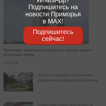
Подпишитесь на
новости Приморья
в MAX!
Подпишитесь
сейчас!
Приморье закрепилось в десятке лучших инвест-
регионов страны
17.07.2026
От уютного двора до горнолыжного
курорта: как преображается Арсеньев
Новый парк, сквер с фонтаном и 50