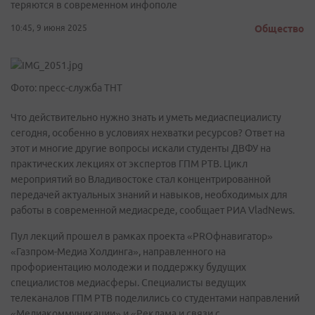
теряются в современном инфополе
10:45, 9 июня 2025
Общество
Фото: пресс-служба ТНТ
Что действительно нужно знать и уметь медиаспециалисту
сегодня, особенно в условиях нехватки ресурсов? Ответ на
этот и многие другие вопросы искали студенты ДВФУ на
практических лекциях от экспертов ГПМ РТВ. Цикл
мероприятий во Владивостоке стал концентрированной
передачей актуальных знаний и навыков, необходимых для
работы в современной медиасреде, сообщает РИА VladNews.
Пул лекций прошел в рамках проекта «PROфнавигатор»
«Газпром-Медиа Холдинга», направленного на
профориентацию молодежи и поддержку будущих
специалистов медиасферы. Специалисты ведущих
телеканалов ГПМ РТВ поделились со студентами направлений
«Медиакоммуникации» и «Реклама и связи с