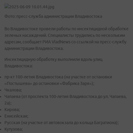
Фото: пресс-служба администрации Владивостока
Во Владивостоке провели работы по инсектицидной обработке
зеленых насаждений. Специалисты трудились по нескольким
адресам, сообщает РИА VladNews со ссылкой на пресс-службу
администрации Владивостока.
Инсектицидную обработку выполнили вдоль улиц
Владивостока:
пр-кт 100-летия Владивостока (на участке от остановки
«Постышева» до остановки «Фабрика Заря»);
Чкалова;
Чапаева (от проспекта 100-летия Владивостока до ул. Чапаева,
2а);
Кирова;
Енисейская;
Русская (на участке от автовокзала до кольца Багратиона);
Кутузова;